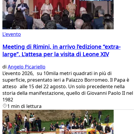
L'evento
Meeting di Rimini, in arrivo l’edizione “extra-
large”. L'attesa per la visita di Leone XIV
di
Angelo Picariello
L’evento 2026, su 10mila metri quadrati in più di
superficie, presentato ieri a Palazzo Borromeo. Il Papa è
atteso alle 15 del 22 agosto. Un solo precedente nella
storia della manifestazione, quello di Giovanni Paolo II nel
1982
1 min di lettura