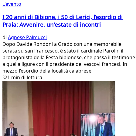
L'evento
I 20 anni di Bibione, i 50 di Lerici, l’esordio di
Praia: Avvenire, un'estate di incontri
di
Agnese Palmucci
Dopo Davide Rondoni a Grado con una memorabile
serata su san Francesco, è stato il cardinale Parolin il
protagonista della Festa bibionese, che passa il testimone
a quella ligure con il presidente dei vescovi francesi. In
mezzo l’esordio della località calabrese
1 min di lettura