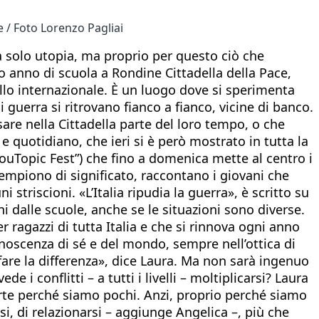
e / Foto Lorenzo Pagliai
ia solo utopia, ma proprio per questo ciò che
o anno di scuola a Rondine Cittadella della Pace,
llo internazionale. È un luogo dove si sperimenta
i guerra si ritrovano fianco a fianco, vicine di banco.
ssare nella Cittadella parte del loro tempo, o che
 e quotidiano, che ieri si è però mostrato in tutta la
YouTopic Fest”) che fino a domenica mette al centro i
iempiono di significato, raccontano i giovani che
triscioni. «L’Italia ripudia la guerra», è scritto su
 dalle scuole, anche se le situazioni sono diverse.
 ragazzi di tutta Italia e che si rinnova ogni anno
onoscenza di sé e del mondo, sempre nell’ottica di
fare la differenza», dice Laura. Ma non sarà ingenuo
 conflitti – a tutti i livelli – moltiplicarsi? Laura
parte perché siamo pochi. Anzi, proprio perché siamo
i, di relazionarsi – aggiunge Angelica –, più che