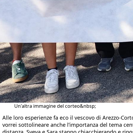
Un'altra immagine del corteo&nbsp;
Alle loro esperienze fa eco il vescovo di Arezzo-Cor
vorrei sottolineare anche l’importanza del tema centr
distanza, Sveva e Sara stanno chiacchierando e ri