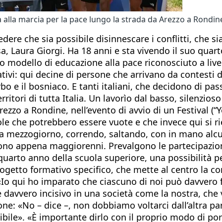
a alla marcia per la pace lungo la strada da Arezzo a Rondin
dere che sia possibile disinnescare i conflitti, che s
a, Laura Giorgi. Ha 18 anni e sta vivendo il suo quart
o modello di educazione alla pace riconosciuto a live
tivi: qui decine di persone che arrivano da contesti d
erbo e il bosniaco. E tanti italiani, che decidono di pa
ritori di tutta Italia. Un lavorìo dal basso, silenzioso
zzo a Rondine, nell’evento di avvio di un Festival (“
role che potrebbero essere vuote e che invece qui si r
a mezzogiorno, correndo, saltando, con in mano alcuni s
sono appena maggiorenni. Prevalgono le partecipazioni
arto anno della scuola superiore, una possibilità per
progetto formativo specifico, che mette al centro la c
. «Io qui ho imparato che ciascuno di noi può davvero 
ero incisivo in una società come la nostra, che vede i
ione: «No – dice –, non dobbiamo voltarci dall’altra 
le». «È importante dirlo con il proprio modo di pors