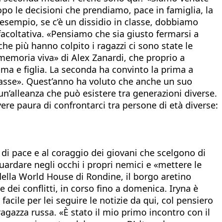
opo le decisioni che prendiamo, pace in famiglia, la
d esempio, se c’è un dissidio in classe, dobbiamo
 facoltativa. «Pensiamo che sia giusto fermarsi a
he più hanno colpito i ragazzi ci sono state le
memoria viva» di Alex Zanardi, che proprio a
ma e figlia. La seconda ha convinto la prima a
 classe». Quest’anno ha voluto che anche un suo
 un’alleanza che può esistere tra generazioni diverse.
re paura di confrontarci tra persone di età diverse:
i di pace e al coraggio dei giovani che scelgono di
guardare negli occhi i propri nemici e «mettere le
della World House di Rondine, il borgo aretino
e dei conflitti, in corso fino a domenica. Iryna è
acile per lei seguire le notizie da qui, col pensiero
 ragazza russa. «È stato il mio primo incontro con il