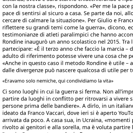
con la nostra classe», rispondono. «Per me la pace p
pace di sentirsi al sicuro a casa. Se parte da noi, a
cercare di calmare la situazione». Per Giulio e Franc
riflettere su grandi temi come la guerra», dicono, ed
testimonianze di atleti paralimpici che hanno accom
Rondine inaugurò un anno scolastico nel 2015. Tra 
partecipare: «È il terzo anno che faccio la marcia –
adulto di riferimento potesse vivere una cosa che per
«Anche in questo caso il metodo Rondine è utile – a
dalle divergenze può nascere qualcosa di utile per tu
«Eravamo solo nemiche, qui condividiamo la vita»
Ci sono luoghi in cui la guerra si ferma. Non all’imp
partire da luoghi in conflitto per ritrovarsi a viver
persone prima delle bandiere». A dirlo, in un itali
ideato da Franco Vaccari, dove ieri si è aperto YouTop
arrivata da poco. A casa sua, in Ucraina, «momenti più
rivolto ai genitori e alla sorella, ma è voluta partir