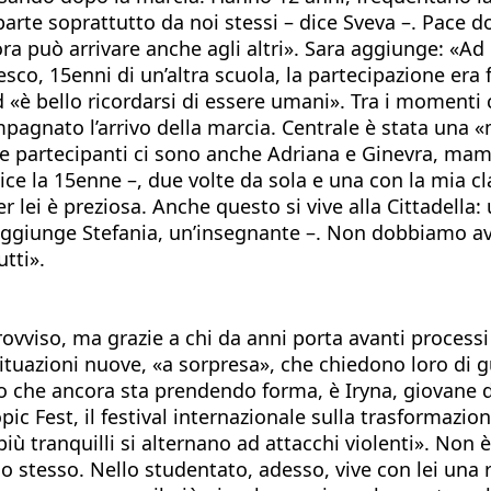
arte soprattutto da noi stessi – dice Sveva –. Pace d
llora può arrivare anche agli altri». Sara aggiunge: «A
esco, 15enni di un’altra scuola, la partecipazione era
 «è bello ricordarsi di essere umani». Tra i momenti c
pagnato l’arrivo della marcia. Centrale è stata una «
le partecipanti ci sono anche Adriana e Ginevra, mam
 dice la 15enne –, due volte da sola e una con la mia
 lei è preziosa. Anche questo si vive alla Cittadella:
ggiunge Stefania, un’insegnante –. Non dobbiamo ave
tti».
rovviso, ma grazie a chi da anni porta avanti process
e situazioni nuove, «a sorpresa», che chiedono loro di 
ano che ancora sta prendendo forma, è Iryna, giovane 
ic Fest, il festival internazionale sulla trasformazion
 tranquilli si alternano ad attacchi violenti». Non è f
e lo stesso. Nello studentato, adesso, vive con lei una