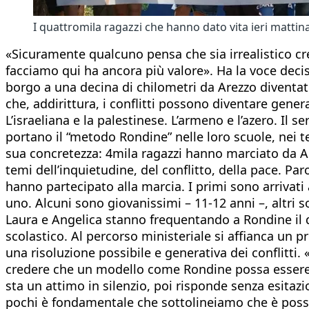
I quattromila ragazzi che hanno dato vita ieri mattin
«Sicuramente qualcuno pensa che sia irrealistico cre
facciamo qui ha ancora più valore». Ha la voce decis
borgo a una decina di chilometri da Arezzo diventat
che, addirittura, i conflitti possono diventare genera
L’israeliana e la palestinese. L’armeno e l’azero. Il s
portano il “metodo Rondine” nelle loro scuole, nei ter
sua concretezza: 4mila ragazzi hanno marciato da Are
temi dell’inquietudine, del conflitto, della pace. Pa
hanno partecipato alla marcia. I primi sono arrivati 
uno. Alcuni sono giovanissimi – 11-12 anni –, altri 
Laura e Angelica stanno frequentando a Rondine il qu
scolastico. Al percorso ministeriale si affianca un 
una risoluzione possibile e generativa dei conflitti
credere che un modello come Rondine possa essere davv
sta un attimo in silenzio, poi risponde senza esitaz
pochi è fondamentale che sottolineiamo che è possibi