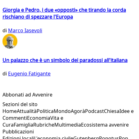
Giorgia e Pedro, i due «opposti» che tirando la corda
rischiano di spezzare l'Europa
di
Marco Iasevoli
Un palazzo che è un simbolo dei paradossi all'italiana
di
Eugenio Fatigante
Abbonati ad Avvenire
Sezioni del sito
Home
Attualità
Politica
Mondo
Agorà
Podcast
Chiesa
Idee e
Commenti
Economia
Vita e
Cura
Famiglia
Rubriche
Multimedia
Ecosistema avvenire
Pubblicazioni
Edizioni locali
L'economia civile
Gutenberg
Popotus
Pop