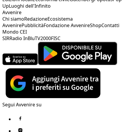
Up
Luoghi dell'Infinito
Avvenire
Chi siamo
Redazione
Ecosistema
Avvenire
Pubblicità
Fondazione Avvenire
Shop
Contatti
Mondo CEI
SIR
Radio InBlu
TV2000
FISC
Segui Avvenire su