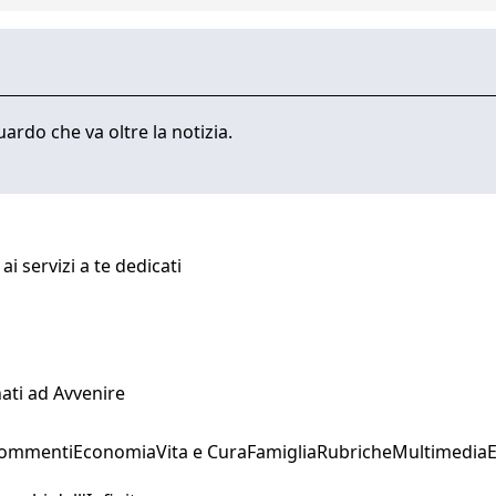
ardo che va oltre la notizia.
i servizi a te dedicati
ati ad Avvenire
Commenti
Economia
Vita e Cura
Famiglia
Rubriche
Multimedia