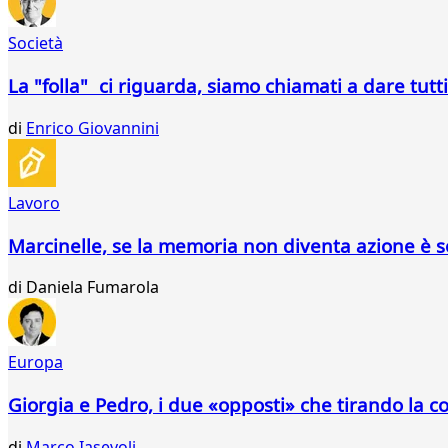
Società
La "folla" ci riguarda, siamo chiamati a dare tutti
di
Enrico Giovannini
Lavoro
Marcinelle, se la memoria non diventa azione è 
di
Daniela Fumarola
Europa
Giorgia e Pedro, i due «opposti» che tirando la c
di
Marco Iasevoli