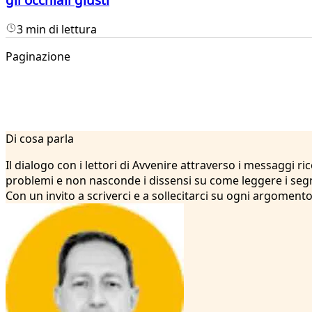
3 min di lettura
Paginazione
1
Di cosa parla
2
3
Il dialogo con i lettori di Avvenire attraverso i messaggi r
4
problemi e non nasconde i dissensi su come leggere i segni
5
Con un invito a scriverci e a sollecitarci su ogni argomento
6
7
8
9
10
11
12
13