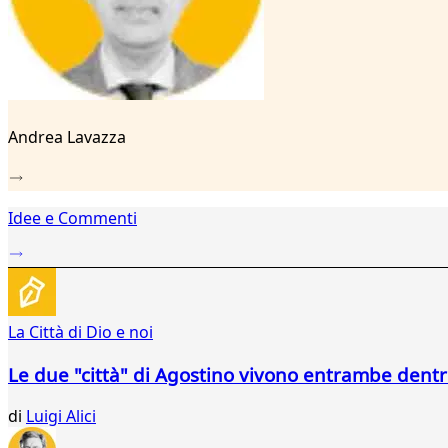
14
15
16
17
18
19
Andrea Lavazza
20
21
22
23
Idee e Commenti
24
25
26
27
28
La Città di Dio e noi
29
Le due "città" di Agostino vivono entrambe dentr
di
Luigi Alici