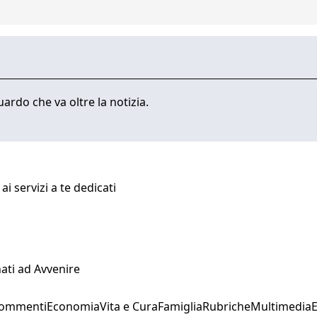
ardo che va oltre la notizia.
i servizi a te dedicati
ati ad Avvenire
Commenti
Economia
Vita e Cura
Famiglia
Rubriche
Multimedia