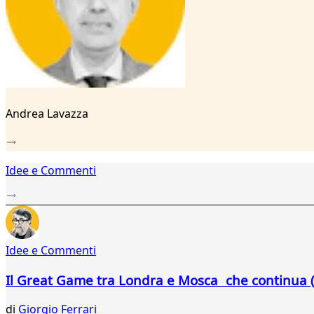
12
13
14
15
16
17
18
19
Andrea Lavazza
20
21
22
23
Idee e Commenti
24
...
28
29
Idee e Commenti
Il Great Game tra Londra e Mosca che continua (
di
Giorgio Ferrari