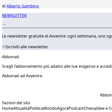
di
Alberto Gambino
NEWSLETTER
Le newsletter gratuite di Avvenire: ogni settimana, uno sgu
Iscriviti alle newsletter
Abbonati
Scegli l’abbonamento più adatto alle tue esigenze e accedi a
Abbonati ad Avvenire
Abbon
Sezioni del sito
Home
Attualità
Politica
Mondo
Agorà
Podcast
Chiesa
Idee e 