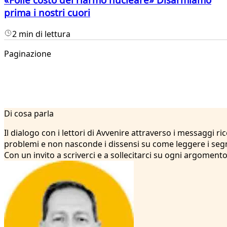
prima i nostri cuori
2 min di lettura
Paginazione
1
Di cosa parla
2
3
Il dialogo con i lettori di Avvenire attraverso i messaggi r
4
problemi e non nasconde i dissensi su come leggere i segni
5
Con un invito a scriverci e a sollecitarci su ogni argomento
6
7
8
9
10
11