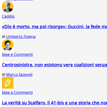
L'addio
«Dio è morto, ma poi risorge»: Guccini, la fede m
di
Umberto Folena
Idee e Commenti
Centrosinistra, non esistono vere coalizioni senz
di
Marco Iasevoli
Idee e Commenti
La verità su Scalfaro, il 41-bis e una storia che no