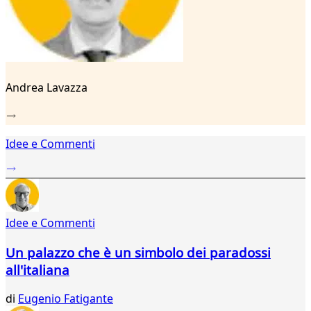
19
20
...
28
29
Andrea Lavazza
Idee e Commenti
Idee e Commenti
Un palazzo che è un simbolo dei paradossi
all'italiana
di
Eugenio Fatigante