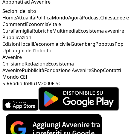
Abbonati ad Avvenire
Sezioni del sito
Home
Attualità
Politica
Mondo
Agorà
Podcast
Chiesa
Idee e
Commenti
Economia
Vita e
Cura
Famiglia
Rubriche
Multimedia
Ecosistema avvenire
Pubblicazioni
Edizioni locali
L'economia civile
Gutenberg
Popotus
Pop
Up
Luoghi dell'Infinito
Avvenire
Chi siamo
Redazione
Ecosistema
Avvenire
Pubblicità
Fondazione Avvenire
Shop
Contatti
Mondo CEI
SIR
Radio InBlu
TV2000
FISC