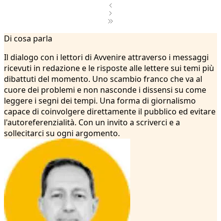
1
Di cosa parla
2
3
Il dialogo con i lettori di Avvenire attraverso i messaggi
4
ricevuti in redazione e le risposte alle lettere sui temi più
5
dibattuti del momento. Uno scambio franco che va al
6
cuore dei problemi e non nasconde i dissensi su come
7
leggere i segni dei tempi. Una forma di giornalismo
8
capace di coinvolgere direttamente il pubblico ed evitare
9
l'autoreferenzialità. Con un invito a scriverci e a
10
sollecitarci su ogni argomento.
11
12
13
14
15
16
17
18