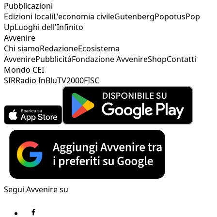
Pubblicazioni
Edizioni locali
L'economia civile
Gutenberg
Popotus
Pop
Up
Luoghi dell'Infinito
Avvenire
Chi siamo
Redazione
Ecosistema
Avvenire
Pubblicità
Fondazione Avvenire
Shop
Contatti
Mondo CEI
SIR
Radio InBlu
TV2000
FISC
Segui Avvenire su