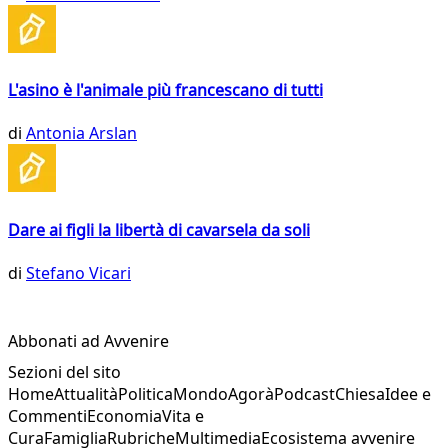
L'asino è l'animale più francescano di tutti
di
Antonia Arslan
Dare ai figli la libertà di cavarsela da soli
di
Stefano Vicari
Abbonati ad Avvenire
Sezioni del sito
Home
Attualità
Politica
Mondo
Agorà
Podcast
Chiesa
Idee e
Commenti
Economia
Vita e
Cura
Famiglia
Rubriche
Multimedia
Ecosistema avvenire