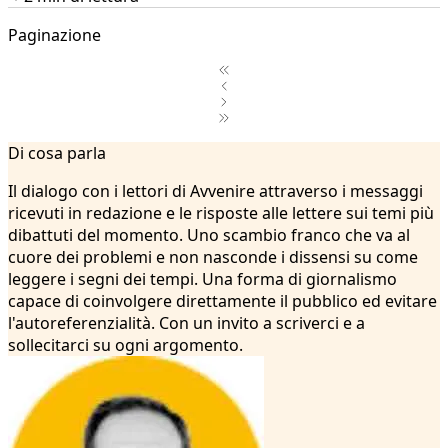
Paginazione
1
Di cosa parla
2
...
Il dialogo con i lettori di Avvenire attraverso i messaggi
4
ricevuti in redazione e le risposte alle lettere sui temi più
5
dibattuti del momento. Uno scambio franco che va al
6
cuore dei problemi e non nasconde i dissensi su come
7
leggere i segni dei tempi. Una forma di giornalismo
8
capace di coinvolgere direttamente il pubblico ed evitare
9
l'autoreferenzialità. Con un invito a scriverci e a
10
sollecitarci su ogni argomento.
11
12
13
14
15