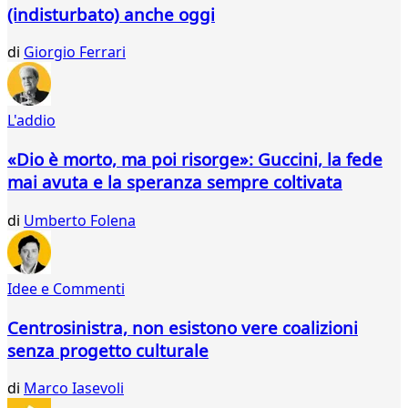
(indisturbato) anche oggi
di
Giorgio Ferrari
L'addio
«Dio è morto, ma poi risorge»: Guccini, la fede
mai avuta e la speranza sempre coltivata
di
Umberto Folena
Idee e Commenti
Centrosinistra, non esistono vere coalizioni
senza progetto culturale
di
Marco Iasevoli