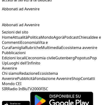
accedi ai servizi a te dedicati
Abbonati ad Avvenire
Abbonati ad Avvenire
Sezioni del sito
Home
Attualità
Politica
Mondo
Agorà
Podcast
Chiesa
Idee e
Commenti
Economia
Vita e
Cura
Famiglia
Rubriche
Multimedia
Ecosistema avvenire
Pubblicazioni
Edizioni locali
L'economia civile
Gutenberg
Popotus
Pop
Up
Luoghi dell'Infinito
Avvenire
Chi siamo
Redazione
Ecosistema
Avvenire
Pubblicità
Fondazione Avvenire
Shop
Contatti
Mondo CEI
SIR
Radio InBlu
TV2000
FISC