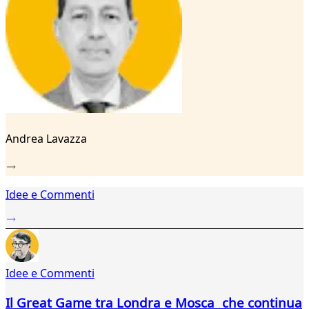
16
17
18
19
20
21
22
23
24
Andrea Lavazza
25
26
27
28
Idee e Commenti
29
Idee e Commenti
Il Great Game tra Londra e Mosca che continua