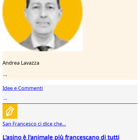
23
24
25
26
27
28
29
Andrea Lavazza
Idee e Commenti
San Francesco ci dice che...
L'asino è l'animale più francescano di tutti