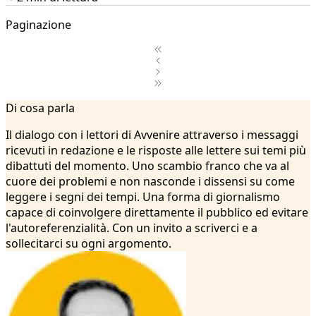
Paginazione
1
Di cosa parla
2
...
Il dialogo con i lettori di Avvenire attraverso i messaggi
11
ricevuti in redazione e le risposte alle lettere sui temi più
12
dibattuti del momento. Uno scambio franco che va al
13
cuore dei problemi e non nasconde i dissensi su come
14
leggere i segni dei tempi. Una forma di giornalismo
15
capace di coinvolgere direttamente il pubblico ed evitare
16
l'autoreferenzialità. Con un invito a scriverci e a
17
sollecitarci su ogni argomento.
18
19
20
21
22