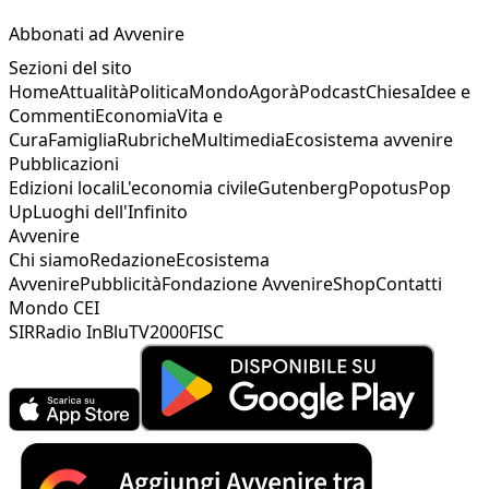
Abbonati ad Avvenire
Sezioni del sito
Home
Attualità
Politica
Mondo
Agorà
Podcast
Chiesa
Idee e
Commenti
Economia
Vita e
Cura
Famiglia
Rubriche
Multimedia
Ecosistema avvenire
Pubblicazioni
Edizioni locali
L'economia civile
Gutenberg
Popotus
Pop
Up
Luoghi dell'Infinito
Avvenire
Chi siamo
Redazione
Ecosistema
Avvenire
Pubblicità
Fondazione Avvenire
Shop
Contatti
Mondo CEI
SIR
Radio InBlu
TV2000
FISC