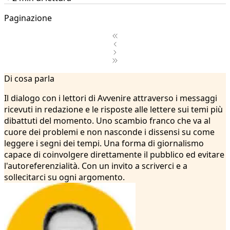
Paginazione
1
Di cosa parla
2
...
Il dialogo con i lettori di Avvenire attraverso i messaggi
10
ricevuti in redazione e le risposte alle lettere sui temi più
11
dibattuti del momento. Uno scambio franco che va al
12
cuore dei problemi e non nasconde i dissensi su come
13
leggere i segni dei tempi. Una forma di giornalismo
14
capace di coinvolgere direttamente il pubblico ed evitare
15
l'autoreferenzialità. Con un invito a scriverci e a
16
sollecitarci su ogni argomento.
17
18
19
20
21