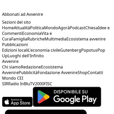
Abbonati ad Avvenire
Sezioni del sito
Home
Attualità
Politica
Mondo
Agorà
Podcast
Chiesa
Idee e
Commenti
Economia
Vita e
Cura
Famiglia
Rubriche
Multimedia
Ecosistema avvenire
Pubblicazioni
Edizioni locali
L'economia civile
Gutenberg
Popotus
Pop
Up
Luoghi dell'Infinito
Avvenire
Chi siamo
Redazione
Ecosistema
Avvenire
Pubblicità
Fondazione Avvenire
Shop
Contatti
Mondo CEI
SIR
Radio InBlu
TV2000
FISC