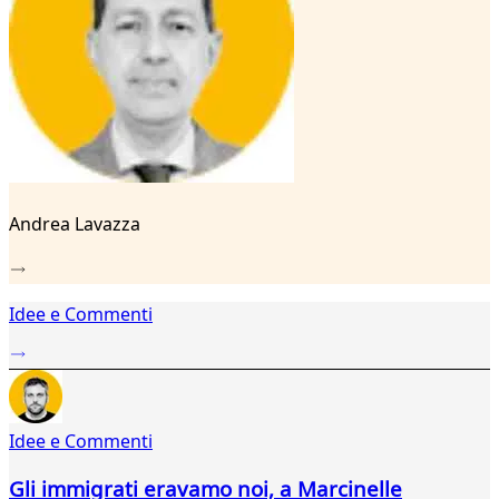
22
23
24
25
26
27
28
29
Andrea Lavazza
Idee e Commenti
Idee e Commenti
Gli immigrati eravamo noi, a Marcinelle