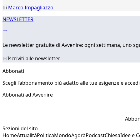
di
Marco Impagliazzo
NEWSLETTER
Le newsletter gratuite di Avvenire: ogni settimana, uno sgu
Iscriviti alle newsletter
Abbonati
Scegli l’abbonamento più adatto alle tue esigenze e accedi a
Abbonati ad Avvenire
Abbon
Sezioni del sito
Home
Attualità
Politica
Mondo
Agorà
Podcast
Chiesa
Idee e 