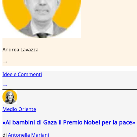
15
16
17
18
19
20
21
22
Andrea Lavazza
23
24
25
26
Idee e Commenti
27
28
29
Medio Oriente
«Ai bambini di Gaza il Premio Nobel per la pace»
di
Antonella Mariani