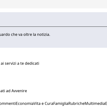
ardo che va oltre la notizia.
i servizi a te dedicati
ati ad Avvenire
Commenti
Economia
Vita e Cura
Famiglia
Rubriche
Multimedia