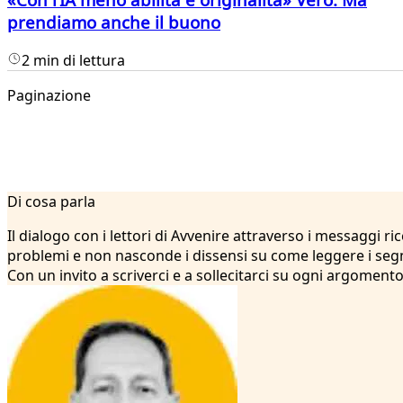
prendiamo anche il buono
2 min di lettura
Paginazione
1
Di cosa parla
2
...
Il dialogo con i lettori di Avvenire attraverso i messaggi r
7
problemi e non nasconde i dissensi su come leggere i segni
8
Con un invito a scriverci e a sollecitarci su ogni argomento
9
10
11
12
13
14