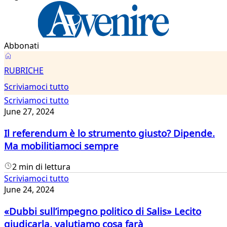
Abbonati
Scriviamoci
RUBRICHE
tutto
Scriviamoci tutto
Scriviamoci tutto
June 27, 2024
Il referendum è lo strumento giusto? Dipende.
Ma mobilitiamoci sempre
2 min di lettura
Scriviamoci tutto
June 24, 2024
«Dubbi sull’impegno politico di Salis» Lecito
giudicarla, valutiamo cosa farà