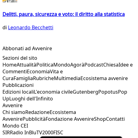
Delitti, paura, sicurezza e voto: il diritto alla statistica
di
Leonardo Becchetti
Abbonati ad Avvenire
Sezioni del sito
Home
Attualità
Politica
Mondo
Agorà
Podcast
Chiesa
Idee e
Commenti
Economia
Vita e
Cura
Famiglia
Rubriche
Multimedia
Ecosistema avvenire
Pubblicazioni
Edizioni locali
L'economia civile
Gutenberg
Popotus
Pop
Up
Luoghi dell'Infinito
Avvenire
Chi siamo
Redazione
Ecosistema
Avvenire
Pubblicità
Fondazione Avvenire
Shop
Contatti
Mondo CEI
SIR
Radio InBlu
TV2000
FISC