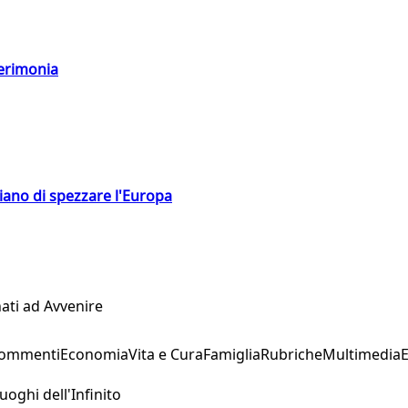
cerimonia
hiano di spezzare l'Europa
ati ad Avvenire
Commenti
Economia
Vita e Cura
Famiglia
Rubriche
Multimedia
uoghi dell'Infinito