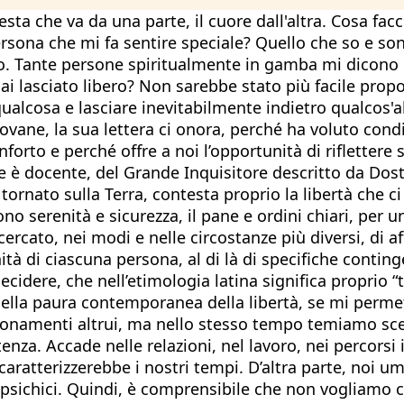
esta che va da una parte, il cuore dall'altra. Cosa fa
sona che mi fa sentire speciale? Quello che so e son 
io. Tante persone spiritualmente in gamba mi dicono d
i lasciato libero? Non sarebbe stato più facile propo
alcosa e lasciare inevitabilmente indietro qualcos'alt
 giovane, la sua lettera ci onora, perché ha voluto con
forto e perché offre a noi l’opportunità di riflettere 
che è docente, del Grande Inquisitore descritto da Dos
tornato sulla Terra, contesta proprio la libertà che c
ono serenità e sicurezza, il pane e ordini chiari, per 
ercato, nei modi e nelle circostanze più diversi, di af
à di ciascuna persona, al di là di specifiche continge
cidere, che nell’etimologia latina significa proprio 
io della paura contemporanea della libertà, se mi perm
ionamenti altrui, ma nello stesso tempo temiamo scel
enza. Accade nelle relazioni, nel lavoro, nei percorsi i
caratterizzerebbe i nostri tempi. D’altra parte, noi 
a psichici. Quindi, è comprensibile che non vogliamo c