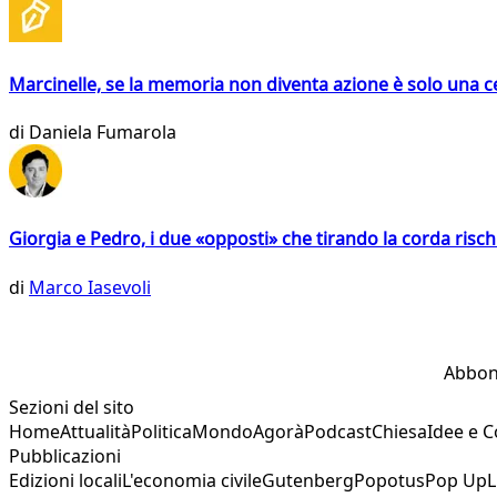
Marcinelle, se la memoria non diventa azione è solo una 
di
Daniela Fumarola
Giorgia e Pedro, i due «opposti» che tirando la corda risc
di
Marco Iasevoli
Abbon
Sezioni del sito
Home
Attualità
Politica
Mondo
Agorà
Podcast
Chiesa
Idee e 
Pubblicazioni
Edizioni locali
L'economia civile
Gutenberg
Popotus
Pop Up
L