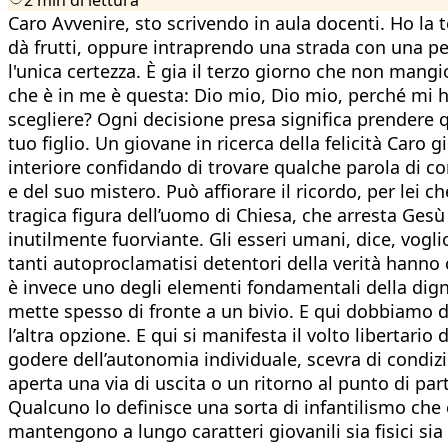
Caro Avvenire, sto scrivendo in aula docenti. Ho la t
dà frutti, oppure intraprendo una strada con una per
l'unica certezza. È gia il terzo giorno che non mang
che è in me è questa: Dio mio, Dio mio, perché mi ha
scegliere? Ogni decisione presa significa prendere qu
tuo figlio. Un giovane in ricerca della felicità Caro
interiore confidando di trovare qualche parola di con
e del suo mistero. Può affiorare il ricordo, per lei 
tragica figura dell’uomo di Chiesa, che arresta Gesù 
inutilmente fuorviante. Gli esseri umani, dice, vogli
tanti autoproclamatisi detentori della verità hanno c
è invece uno degli elementi fondamentali della dignit
mette spesso di fronte a un bivio. E qui dobbiamo de
l’altra opzione. E qui si manifesta il volto libertar
godere dell’autonomia individuale, scevra di condiz
aperta una via di uscita o un ritorno al punto di part
Qualcuno lo definisce una sorta di infantilismo che 
mantengono a lungo caratteri giovanili sia fisici si