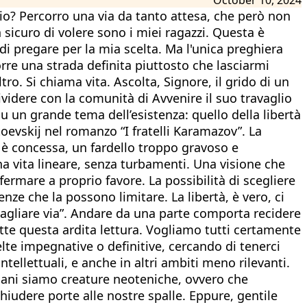
ccio? Percorro una via da tanto attesa, che però non
sicuro di volere sono i miei ragazzi. Questa è
i pregare per la mia scelta. Ma l'unica preghiera
rre una strada definita piuttosto che lasciarmi
ro. Si chiama vita. Ascolta, Signore, il grido di un
dividere con la comunità di Avvenire il suo travaglio
su un grande tema dell’esistenza: quello della libertà
toevskij nel romanzo “I fratelli Karamazov”. La
i è concessa, un fardello troppo gravoso e
una vita lineare, senza turbamenti. Una visione che
fermare a proprio favore. La possibilità di scegliere
nze che la possono limitare. La libertà, è vero, ci
“tagliare via”. Andare da una parte comporta recidere
ette questa ardita lettura. Vogliamo tutti certamente
te impegnative o definitive, cercando di tenerci
ntellettuali, e anche in altri ambiti meno rilevanti.
umani siamo creature neoteniche, ovvero che
hiudere porte alle nostre spalle. Eppure, gentile