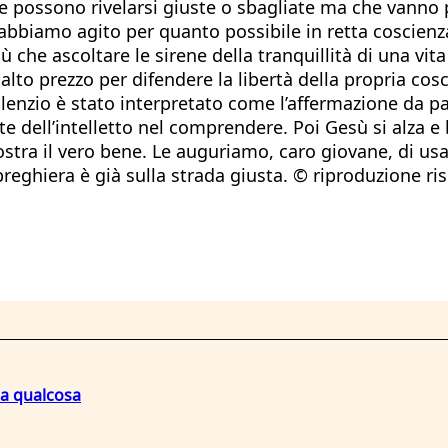
i che possono rivelarsi giuste o sbagliate ma che vann
se abbiamo agito per quanto possibile in retta coscien
ù che ascoltare le sirene della tranquillità di una v
o prezzo per difendere la libertà della propria cosci
silenzio è stato interpretato come l’affermazione da p
te dell’intelletto nel comprendere. Poi Gesù si alza e 
mostra il vero bene. Le auguriamo, caro giovane, di usa
 preghiera è già sulla strada giusta. © riproduzione ri
na qualcosa