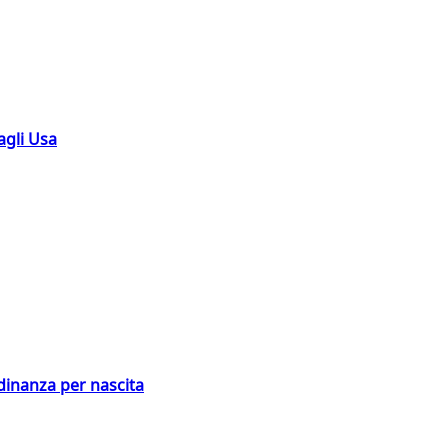
agli Usa
adinanza per nascita