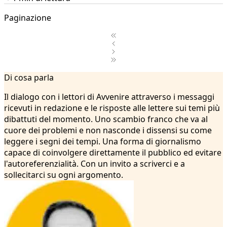
Paginazione
1
Di cosa parla
2
...
Il dialogo con i lettori di Avvenire attraverso i messaggi
9
ricevuti in redazione e le risposte alle lettere sui temi più
10
dibattuti del momento. Uno scambio franco che va al
11
cuore dei problemi e non nasconde i dissensi su come
12
leggere i segni dei tempi. Una forma di giornalismo
13
capace di coinvolgere direttamente il pubblico ed evitare
14
l'autoreferenzialità. Con un invito a scriverci e a
15
sollecitarci su ogni argomento.
16
17
18
19
20