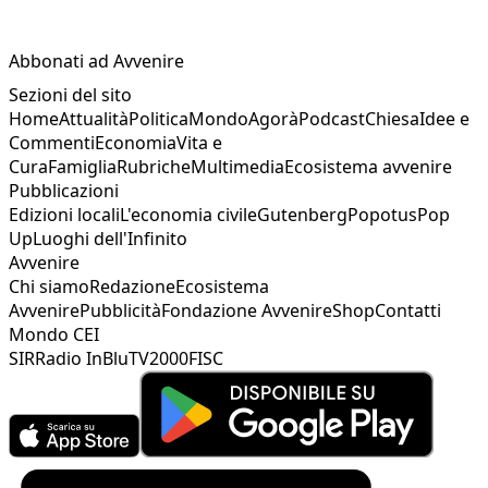
Abbonati ad Avvenire
Sezioni del sito
Home
Attualità
Politica
Mondo
Agorà
Podcast
Chiesa
Idee e
Commenti
Economia
Vita e
Cura
Famiglia
Rubriche
Multimedia
Ecosistema avvenire
Pubblicazioni
Edizioni locali
L'economia civile
Gutenberg
Popotus
Pop
Up
Luoghi dell'Infinito
Avvenire
Chi siamo
Redazione
Ecosistema
Avvenire
Pubblicità
Fondazione Avvenire
Shop
Contatti
Mondo CEI
SIR
Radio InBlu
TV2000
FISC