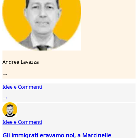
21
22
23
24
25
26
27
28
29
Andrea Lavazza
Idee e Commenti
Idee e Commenti
Gli immigrati eravamo noi, a Marcinelle