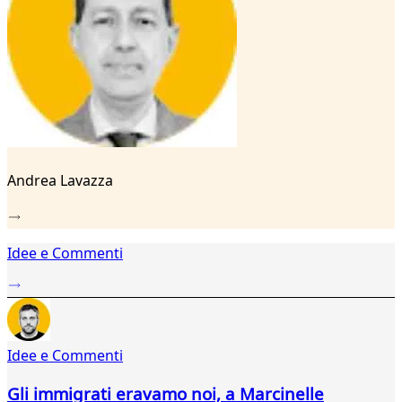
24
25
26
27
28
29
Andrea Lavazza
Idee e Commenti
Idee e Commenti
Gli immigrati eravamo noi, a Marcinelle