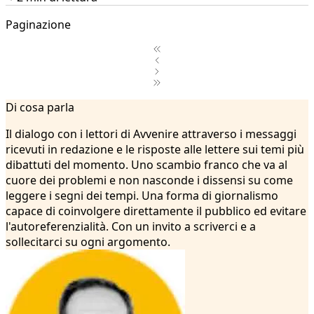
Paginazione
1
Di cosa parla
2
...
Il dialogo con i lettori di Avvenire attraverso i messaggi
12
ricevuti in redazione e le risposte alle lettere sui temi più
13
dibattuti del momento. Uno scambio franco che va al
14
cuore dei problemi e non nasconde i dissensi su come
15
leggere i segni dei tempi. Una forma di giornalismo
16
capace di coinvolgere direttamente il pubblico ed evitare
17
l'autoreferenzialità. Con un invito a scriverci e a
18
sollecitarci su ogni argomento.
19
20
21
22
23