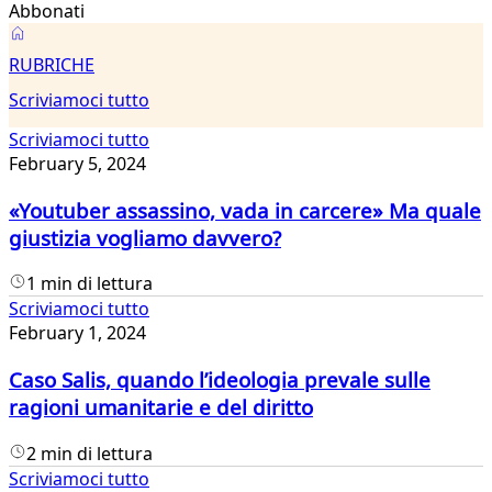
Abbonati
Scriviamoci
RUBRICHE
tutto
Scriviamoci tutto
Scriviamoci tutto
February 5, 2024
«Youtuber assassino, vada in carcere» Ma quale
giustizia vogliamo davvero?
1 min di lettura
Scriviamoci tutto
February 1, 2024
Caso Salis, quando l’ideologia prevale sulle
ragioni umanitarie e del diritto
2 min di lettura
Scriviamoci tutto