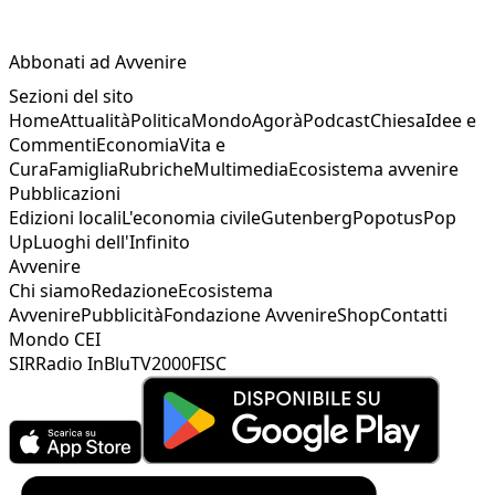
Abbonati ad Avvenire
Sezioni del sito
Home
Attualità
Politica
Mondo
Agorà
Podcast
Chiesa
Idee e
Commenti
Economia
Vita e
Cura
Famiglia
Rubriche
Multimedia
Ecosistema avvenire
Pubblicazioni
Edizioni locali
L'economia civile
Gutenberg
Popotus
Pop
Up
Luoghi dell'Infinito
Avvenire
Chi siamo
Redazione
Ecosistema
Avvenire
Pubblicità
Fondazione Avvenire
Shop
Contatti
Mondo CEI
SIR
Radio InBlu
TV2000
FISC