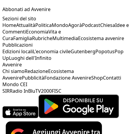
Abbonati ad Avvenire
Sezioni del sito
Home
Attualità
Politica
Mondo
Agorà
Podcast
Chiesa
Idee e
Commenti
Economia
Vita e
Cura
Famiglia
Rubriche
Multimedia
Ecosistema avvenire
Pubblicazioni
Edizioni locali
L'economia civile
Gutenberg
Popotus
Pop
Up
Luoghi dell'Infinito
Avvenire
Chi siamo
Redazione
Ecosistema
Avvenire
Pubblicità
Fondazione Avvenire
Shop
Contatti
Mondo CEI
SIR
Radio InBlu
TV2000
FISC