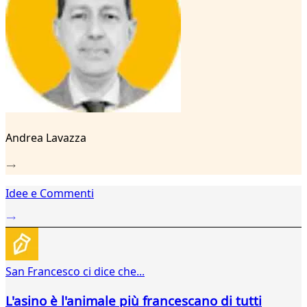
16
17
18
19
20
21
22
23
24
Andrea Lavazza
25
26
27
28
Idee e Commenti
29
San Francesco ci dice che...
L'asino è l'animale più francescano di tutti