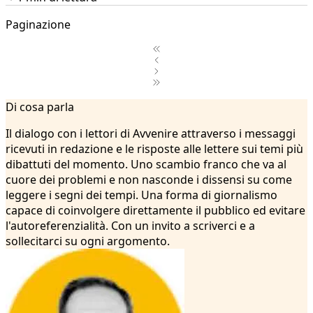
Paginazione
1
Di cosa parla
2
3
Il dialogo con i lettori di Avvenire attraverso i messaggi
4
ricevuti in redazione e le risposte alle lettere sui temi più
5
dibattuti del momento. Uno scambio franco che va al
6
cuore dei problemi e non nasconde i dissensi su come
7
leggere i segni dei tempi. Una forma di giornalismo
8
capace di coinvolgere direttamente il pubblico ed evitare
9
l'autoreferenzialità. Con un invito a scriverci e a
10
sollecitarci su ogni argomento.
11
12
13
14
15