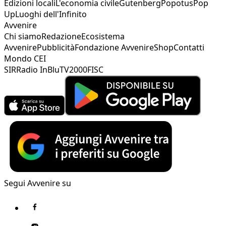
Edizioni locali
L'economia civile
Gutenberg
Popotus
Pop
Up
Luoghi dell'Infinito
Avvenire
Chi siamo
Redazione
Ecosistema
Avvenire
Pubblicità
Fondazione Avvenire
Shop
Contatti
Mondo CEI
SIR
Radio InBlu
TV2000
FISC
Segui Avvenire su