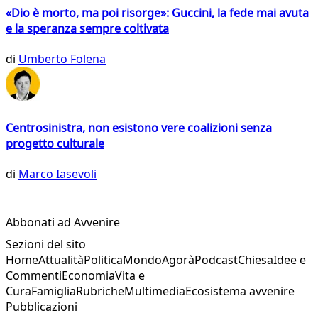
«Dio è morto, ma poi risorge»: Guccini, la fede mai avuta
e la speranza sempre coltivata
di
Umberto Folena
Centrosinistra, non esistono vere coalizioni senza
progetto culturale
di
Marco Iasevoli
Abbonati ad Avvenire
Sezioni del sito
Home
Attualità
Politica
Mondo
Agorà
Podcast
Chiesa
Idee e
Commenti
Economia
Vita e
Cura
Famiglia
Rubriche
Multimedia
Ecosistema avvenire
Pubblicazioni