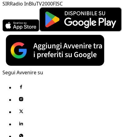
SIR
Radio InBlu
TV2000
FISC
Segui Avvenire su