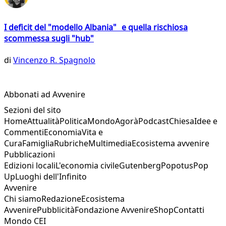
I deficit del "modello Albania" e quella rischiosa
scommessa sugli "hub"
di
Vincenzo R. Spagnolo
Abbonati ad Avvenire
Sezioni del sito
Home
Attualità
Politica
Mondo
Agorà
Podcast
Chiesa
Idee e
Commenti
Economia
Vita e
Cura
Famiglia
Rubriche
Multimedia
Ecosistema avvenire
Pubblicazioni
Edizioni locali
L'economia civile
Gutenberg
Popotus
Pop
Up
Luoghi dell'Infinito
Avvenire
Chi siamo
Redazione
Ecosistema
Avvenire
Pubblicità
Fondazione Avvenire
Shop
Contatti
Mondo CEI