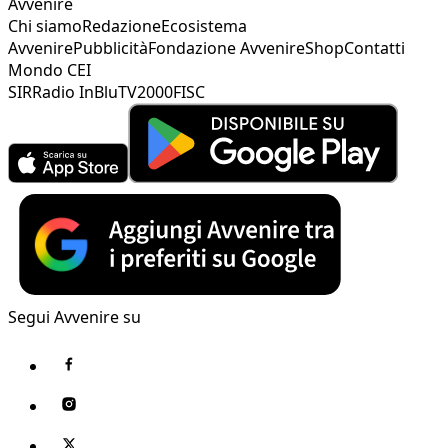
Avvenire
Chi siamo
Redazione
Ecosistema
Avvenire
Pubblicità
Fondazione Avvenire
Shop
Contatti
Mondo CEI
SIR
Radio InBlu
TV2000
FISC
Segui Avvenire su