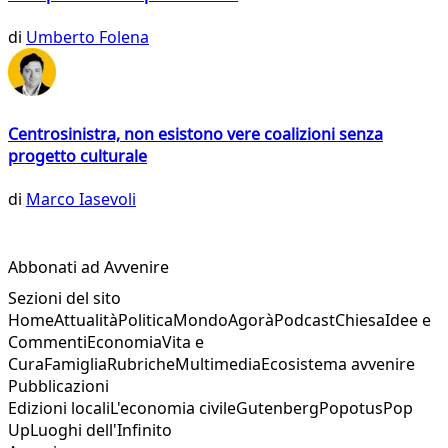
di
Umberto Folena
Centrosinistra, non esistono vere coalizioni senza
progetto culturale
di
Marco Iasevoli
Abbonati ad Avvenire
Sezioni del sito
Home
Attualità
Politica
Mondo
Agorà
Podcast
Chiesa
Idee e
Commenti
Economia
Vita e
Cura
Famiglia
Rubriche
Multimedia
Ecosistema avvenire
Pubblicazioni
Edizioni locali
L'economia civile
Gutenberg
Popotus
Pop
Up
Luoghi dell'Infinito