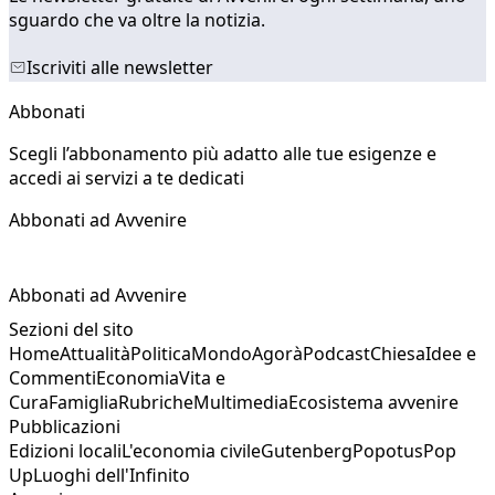
sguardo che va oltre la notizia.
Iscriviti alle newsletter
Abbonati
Scegli l’abbonamento più adatto alle tue esigenze e
accedi ai servizi a te dedicati
Abbonati ad Avvenire
Abbonati ad Avvenire
Sezioni del sito
Home
Attualità
Politica
Mondo
Agorà
Podcast
Chiesa
Idee e
Commenti
Economia
Vita e
Cura
Famiglia
Rubriche
Multimedia
Ecosistema avvenire
Pubblicazioni
Edizioni locali
L'economia civile
Gutenberg
Popotus
Pop
Up
Luoghi dell'Infinito