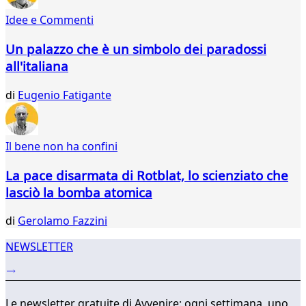
54
Idee e Commenti
55
56
Un palazzo che è un simbolo dei paradossi
57
all'italiana
58
59
di
Eugenio Fatigante
60
61
62
63
Il bene non ha confini
...
La pace disarmata di Rotblat, lo scienziato che
317
318
lasciò la bomba atomica
di
Gerolamo Fazzini
NEWSLETTER
Le newsletter gratuite di Avvenire: ogni settimana, uno