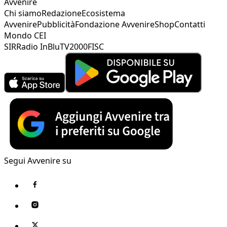
Avvenire
Chi siamo
Redazione
Ecosistema
Avvenire
Pubblicità
Fondazione Avvenire
Shop
Contatti
Mondo CEI
SIR
Radio InBlu
TV2000
FISC
Segui Avvenire su