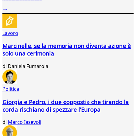
...
35
36
37
Lavoro
38
39
Marcinelle, se la memoria non diventa azione è
40
solo una cerimonia
41
42
di
Daniela Fumarola
43
44
45
46
Politica
47
48
Giorgia e Pedro, i due «opposti» che tirando la
49
corda rischiano di spezzare l'Europa
50
51
di
Marco Iasevoli
52
53