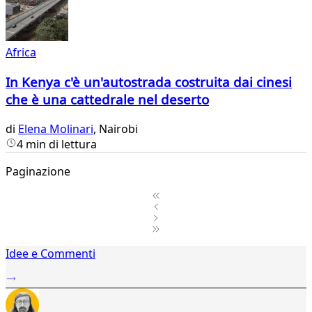
Africa
In Kenya c'è un'autostrada costruita dai cinesi
che è una cattedrale nel deserto
di
Elena Molinari
, Nairobi
4 min di lettura
Paginazione
1
Idee e Commenti
2
...
31
32