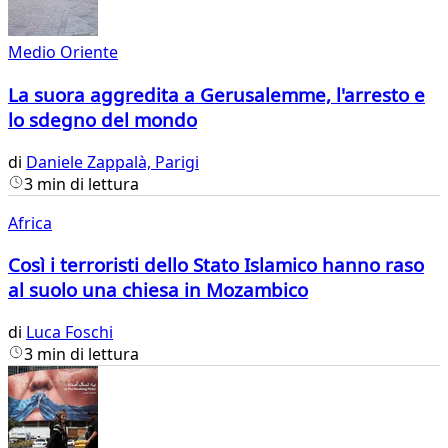
Medio Oriente
La suora aggredita a Gerusalemme, l'arresto e
lo sdegno del mondo
di
Daniele Zappalà, Parigi
3 min di lettura
Africa
Così i terroristi dello Stato Islamico hanno raso
al suolo una chiesa in Mozambico
di
Luca Foschi
3 min di lettura