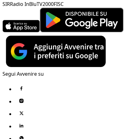
SIR
Radio InBlu
TV2000
FISC
Segui Avvenire su