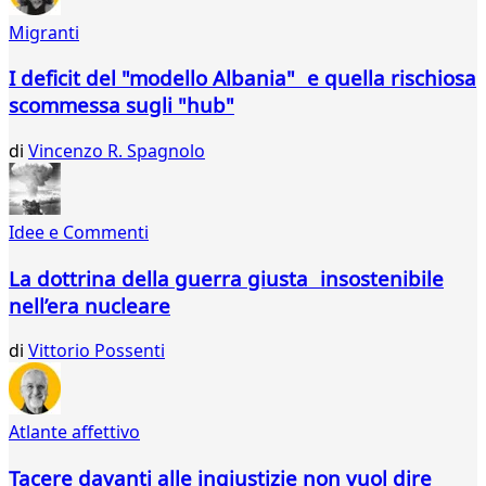
33
Migranti
34
35
I deficit del "modello Albania" e quella rischiosa
36
scommessa sugli "hub"
37
38
di
Vincenzo R. Spagnolo
39
40
41
42
Idee e Commenti
43
44
La dottrina della guerra giusta insostenibile
45
nell’era nucleare
46
47
di
Vittorio Possenti
48
49
50
Atlante affettivo
51
52
Tacere davanti alle ingiustizie non vuol dire