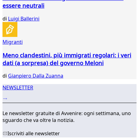
53
essere neutrali
54
55
di
Luigi Ballerini
56
57
58
59
Migranti
...
Meno clandestini, più immigrati regolari: i veri
316
317
dati (a sorpresa) del governo Meloni
di
Gianpiero Dalla Zuanna
NEWSLETTER
Le newsletter gratuite di Avvenire: ogni settimana, uno
sguardo che va oltre la notizia.
Iscriviti alle newsletter