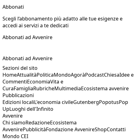
Abbonati
Scegli l’abbonamento più adatto alle tue esigenze e
accedi ai servizi a te dedicati
Abbonati ad Avvenire
Abbonati ad Avvenire
Sezioni del sito
Home
Attualità
Politica
Mondo
Agorà
Podcast
Chiesa
Idee e
Commenti
Economia
Vita e
Cura
Famiglia
Rubriche
Multimedia
Ecosistema avvenire
Pubblicazioni
Edizioni locali
L'economia civile
Gutenberg
Popotus
Pop
Up
Luoghi dell'Infinito
Avvenire
Chi siamo
Redazione
Ecosistema
Avvenire
Pubblicità
Fondazione Avvenire
Shop
Contatti
Mondo CEI