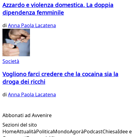
Azzardo e violenza domestica. La doppia
dipendenza femminile
di
Anna Paola Lacatena
Società
Vogliono farci credere che la cocaina sia la
droga dei ricchi
di
Anna Paola Lacatena
Abbonati ad Avvenire
Sezioni del sito
Home
Attualità
Politica
Mondo
Agorà
Podcast
Chiesa
Idee e