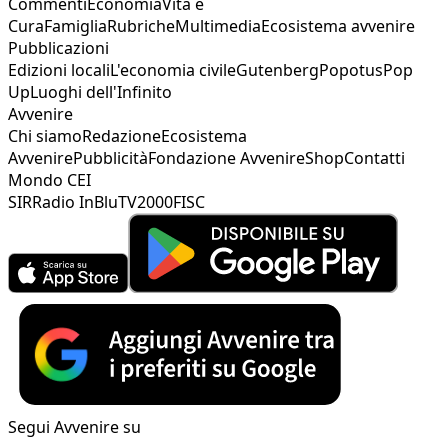
Commenti
Economia
Vita e
Cura
Famiglia
Rubriche
Multimedia
Ecosistema avvenire
Pubblicazioni
Edizioni locali
L'economia civile
Gutenberg
Popotus
Pop
Up
Luoghi dell'Infinito
Avvenire
Chi siamo
Redazione
Ecosistema
Avvenire
Pubblicità
Fondazione Avvenire
Shop
Contatti
Mondo CEI
SIR
Radio InBlu
TV2000
FISC
Segui Avvenire su