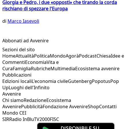
Giorgia e Pedro, i due «opposti» che tirando la corda
rischiano di spezzare l'Europa
di
Marco Iasevoli
Abbonati ad Avvenire
Sezioni del sito
Home
Attualità
Politica
Mondo
Agorà
Podcast
Chiesa
Idee e
Commenti
Economia
Vita e
Cura
Famiglia
Rubriche
Multimedia
Ecosistema avvenire
Pubblicazioni
Edizioni locali
L'economia civile
Gutenberg
Popotus
Pop
Up
Luoghi dell'Infinito
Avvenire
Chi siamo
Redazione
Ecosistema
Avvenire
Pubblicità
Fondazione Avvenire
Shop
Contatti
Mondo CEI
SIR
Radio InBlu
TV2000
FISC