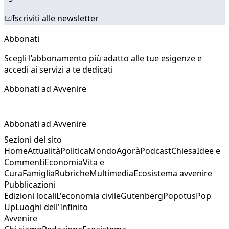
Iscriviti alle newsletter
Abbonati
Scegli l’abbonamento più adatto alle tue esigenze e
accedi ai servizi a te dedicati
Abbonati ad Avvenire
Abbonati ad Avvenire
Sezioni del sito
Home
Attualità
Politica
Mondo
Agorà
Podcast
Chiesa
Idee e
Commenti
Economia
Vita e
Cura
Famiglia
Rubriche
Multimedia
Ecosistema avvenire
Pubblicazioni
Edizioni locali
L'economia civile
Gutenberg
Popotus
Pop
Up
Luoghi dell'Infinito
Avvenire