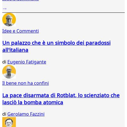
...
39
40
41
Idee e Commenti
42
43
Un palazzo che è un simbolo dei paradossi
44
all'italiana
45
46
di
Eugenio Fatigante
47
48
49
50
Il bene non ha confini
51
52
La pace disarmata di Rotblat, lo scienziato che
53
lasciò la bomba atomica
54
55
di
Gerolamo Fazzini
56
57