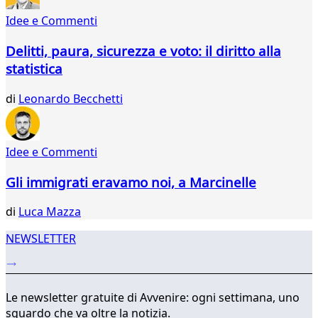
58
Idee e Commenti
59
60
Delitti, paura, sicurezza e voto: il diritto alla
61
statistica
62
63
di
Leonardo Becchetti
64
65
66
67
Idee e Commenti
...
Gli immigrati eravamo noi, a Marcinelle
317
318
di
Luca Mazza
NEWSLETTER
Le newsletter gratuite di Avvenire: ogni settimana, uno
sguardo che va oltre la notizia.