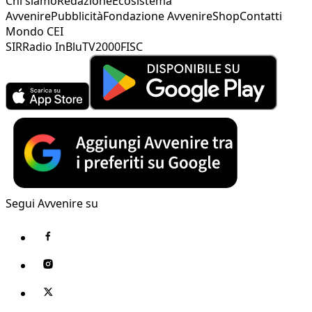
Chi siamo
Redazione
Ecosistema
Avvenire
Pubblicità
Fondazione Avvenire
Shop
Contatti
Mondo CEI
SIR
Radio InBlu
TV2000
FISC
Segui Avvenire su