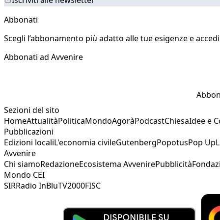
Abbonati
Scegli l’abbonamento più adatto alle tue esigenze e accedi a
Abbonati ad Avvenire
Abbon
Sezioni del sito
Home
Attualità
Politica
Mondo
Agorà
Podcast
Chiesa
Idee e 
Pubblicazioni
Edizioni locali
L'economia civile
Gutenberg
Popotus
Pop Up
L
Avvenire
Chi siamo
Redazione
Ecosistema Avvenire
Pubblicità
Fondaz
Mondo CEI
SIR
Radio InBlu
TV2000
FISC