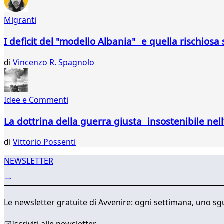
677
678
Migranti
679
680
I deficit del "modello Albania" e quella rischios
681
682
di
Vincenzo R. Spagnolo
683
684
685
Idee e Commenti
686
687
La dottrina della guerra giusta insostenibile nel
688
689
di
Vittorio Possenti
...
737
NEWSLETTER
738
Le newsletter gratuite di Avvenire: ogni settimana, uno sgu
Iscriviti alle newsletter