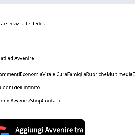
i servizi a te dedicati
ati ad Avvenire
Commenti
Economia
Vita e Cura
Famiglia
Rubriche
Multimedia
uoghi dell'Infinito
ione Avvenire
Shop
Contatti