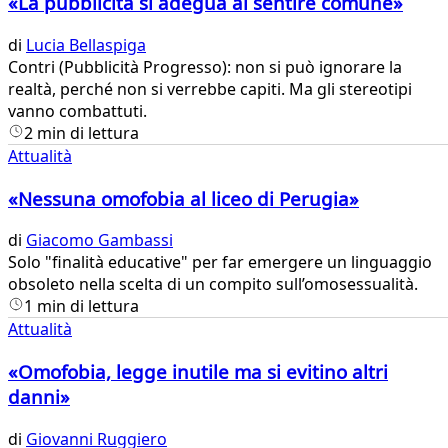
«La pubblicità si adegua al sentire comune»
di
Lucia Bellaspiga
​Contri (Pubblicità Progresso): non si può ignorare la
realtà, perché non si verrebbe capiti. Ma gli stereotipi
vanno combattuti.
2 min di lettura
Attualità
«Nessuna omofobia al liceo di Perugia»
di
Giacomo Gambassi
​Solo "finalità educative" per far emergere un linguaggio
obsoleto nella scelta di un compito sull’omosessualità.
1 min di lettura
Attualità
«Omofobia, legge inutile ma si evitino altri
danni»
di
Giovanni Ruggiero