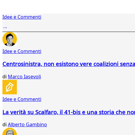
1
Idee e Commenti
2
...
661
662
663
Idee e Commenti
664
665
Centrosinistra, non esistono vere coalizioni senz
666
667
di
Marco Iasevoli
668
669
670
671
Idee e Commenti
672
673
La verità su Scalfaro, il 41-bis e una storia che no
674
675
di
Alberto Gambino
676