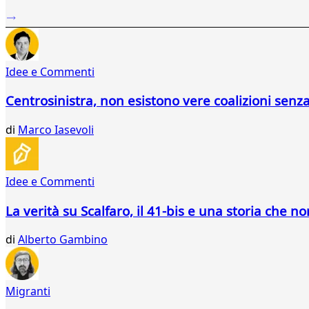
...
662
663
664
Idee e Commenti
665
666
Centrosinistra, non esistono vere coalizioni senz
667
668
di
Marco Iasevoli
669
670
671
672
Idee e Commenti
673
674
La verità su Scalfaro, il 41-bis e una storia che no
675
676
di
Alberto Gambino
677
678
679
Migranti
680