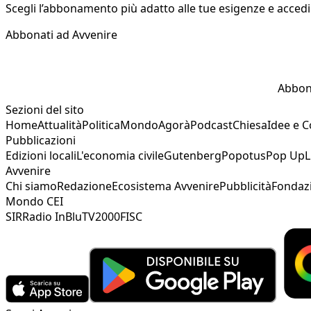
Scegli l’abbonamento più adatto alle tue esigenze e accedi a
Abbonati ad Avvenire
Abbon
Sezioni del sito
Home
Attualità
Politica
Mondo
Agorà
Podcast
Chiesa
Idee e 
Pubblicazioni
Edizioni locali
L'economia civile
Gutenberg
Popotus
Pop Up
L
Avvenire
Chi siamo
Redazione
Ecosistema Avvenire
Pubblicità
Fondaz
Mondo CEI
SIR
Radio InBlu
TV2000
FISC