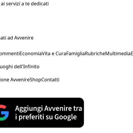
i servizi a te dedicati
ati ad Avvenire
Commenti
Economia
Vita e Cura
Famiglia
Rubriche
Multimedia
uoghi dell'Infinito
ione Avvenire
Shop
Contatti