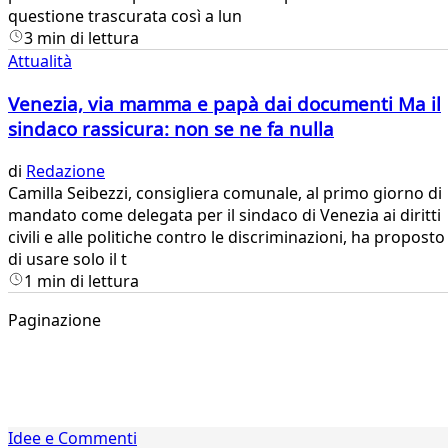
questione trascurata così a lun
3 min di lettura
Attualità
Venezia, via mamma e papà dai documenti Ma il
sindaco rassicura: non se ne fa nulla
di
Redazione
​Camilla Seibezzi, consigliera comunale, al primo giorno di
mandato come delegata per il sindaco di Venezia ai diritti
civili e alle politiche contro le discriminazioni, ha proposto
di usare solo il t
1 min di lettura
Paginazione
1
Idee e Commenti
2