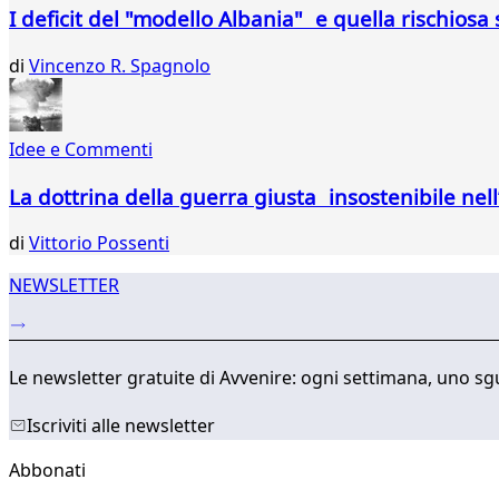
681
I deficit del "modello Albania" e quella rischios
682
683
di
Vincenzo R. Spagnolo
684
685
686
Idee e Commenti
687
688
La dottrina della guerra giusta insostenibile nel
689
690
di
Vittorio Possenti
...
737
NEWSLETTER
738
Le newsletter gratuite di Avvenire: ogni settimana, uno sgu
Iscriviti alle newsletter
Abbonati