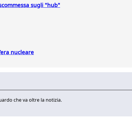
a scommessa sugli "hub"
l’era nucleare
ardo che va oltre la notizia.