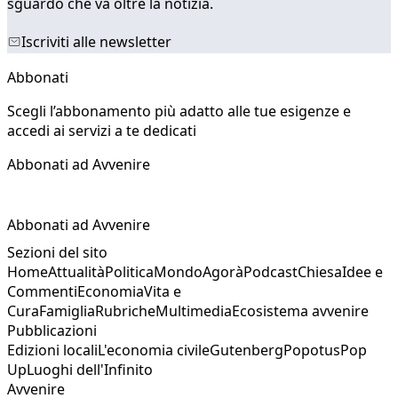
sguardo che va oltre la notizia.
Iscriviti alle newsletter
Abbonati
Scegli l’abbonamento più adatto alle tue esigenze e
accedi ai servizi a te dedicati
Abbonati ad Avvenire
Abbonati ad Avvenire
Sezioni del sito
Home
Attualità
Politica
Mondo
Agorà
Podcast
Chiesa
Idee e
Commenti
Economia
Vita e
Cura
Famiglia
Rubriche
Multimedia
Ecosistema avvenire
Pubblicazioni
Edizioni locali
L'economia civile
Gutenberg
Popotus
Pop
Up
Luoghi dell'Infinito
Avvenire