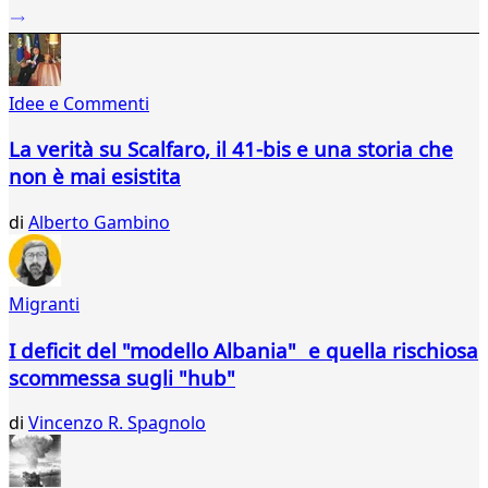
...
650
651
652
Idee e Commenti
653
654
La verità su Scalfaro, il 41-bis e una storia che
655
non è mai esistita
656
657
di
Alberto Gambino
658
659
660
661
Migranti
662
663
I deficit del "modello Albania" e quella rischiosa
664
scommessa sugli "hub"
665
666
di
Vincenzo R. Spagnolo
667
668
669