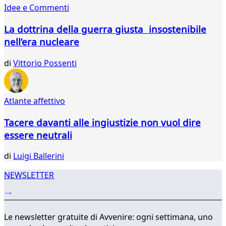
Idee e Commenti
670
671
La dottrina della guerra giusta insostenibile
672
nell’era nucleare
673
674
di
Vittorio Possenti
675
676
677
678
Atlante affettivo
...
Tacere davanti alle ingiustizie non vuol dire
737
738
essere neutrali
di
Luigi Ballerini
NEWSLETTER
Le newsletter gratuite di Avvenire: ogni settimana, uno