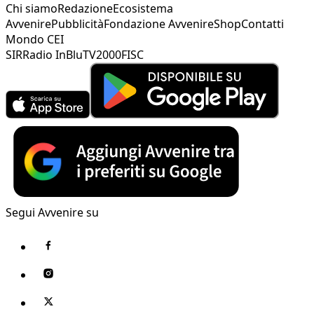
Chi siamo
Redazione
Ecosistema
Avvenire
Pubblicità
Fondazione Avvenire
Shop
Contatti
Mondo CEI
SIR
Radio InBlu
TV2000
FISC
Segui Avvenire su