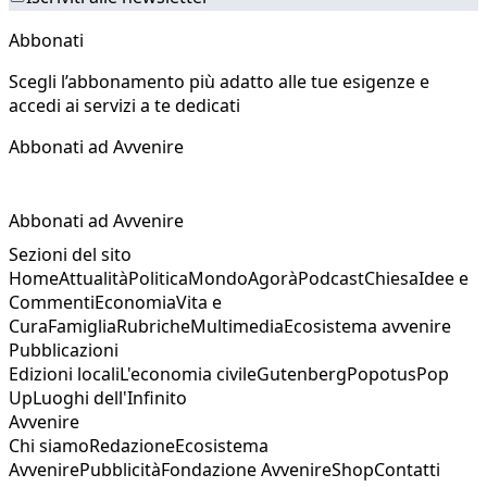
Abbonati
Scegli l’abbonamento più adatto alle tue esigenze e
accedi ai servizi a te dedicati
Abbonati ad Avvenire
Abbonati ad Avvenire
Sezioni del sito
Home
Attualità
Politica
Mondo
Agorà
Podcast
Chiesa
Idee e
Commenti
Economia
Vita e
Cura
Famiglia
Rubriche
Multimedia
Ecosistema avvenire
Pubblicazioni
Edizioni locali
L'economia civile
Gutenberg
Popotus
Pop
Up
Luoghi dell'Infinito
Avvenire
Chi siamo
Redazione
Ecosistema
Avvenire
Pubblicità
Fondazione Avvenire
Shop
Contatti