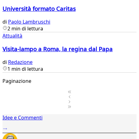
Università formato Caritas
di
Paolo Lambruschi
2 min di lettura
Attualità
Visita-lampo a Roma, la regina dal Papa
di
Redazione
1 min di lettura
Paginazione
1
Idee e Commenti
2
...
646