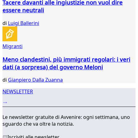
Tacere davanti alle ingiustizie non vuol dire
668
essere neutrali
669
670
di
Luigi Ballerini
671
672
673
674
Migranti
...
Meno clandestini, più immigrati regolari: i veri
736
737
dati (a sorpresa) del governo Meloni
di
Gianpiero Dalla Zuanna
NEWSLETTER
Le newsletter gratuite di Avvenire: ogni settimana, uno
sguardo che va oltre la notizia.
Iscriviti alle newsletter