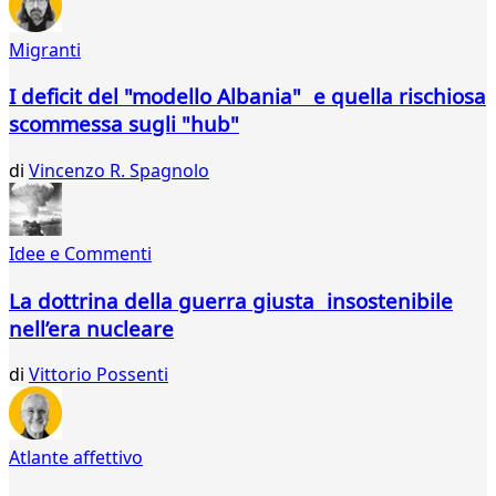
647
648
Migranti
649
650
I deficit del "modello Albania" e quella rischiosa
651
scommessa sugli "hub"
652
653
di
Vincenzo R. Spagnolo
654
655
656
657
Idee e Commenti
658
659
La dottrina della guerra giusta insostenibile
660
nell’era nucleare
661
662
di
Vittorio Possenti
663
664
665
Atlante affettivo
666
667