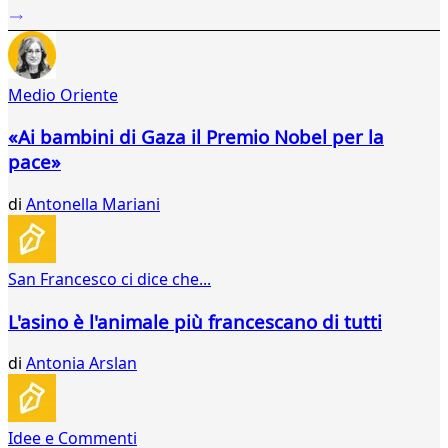
...
632
633
634
Medio Oriente
635
636
«Ai bambini di Gaza il Premio Nobel per la
637
pace»
638
639
di
Antonella Mariani
640
641
642
643
San Francesco ci dice che...
644
645
L'asino è l'animale più francescano di tutti
646
647
di
Antonia Arslan
648
649
650
Idee e Commenti
651