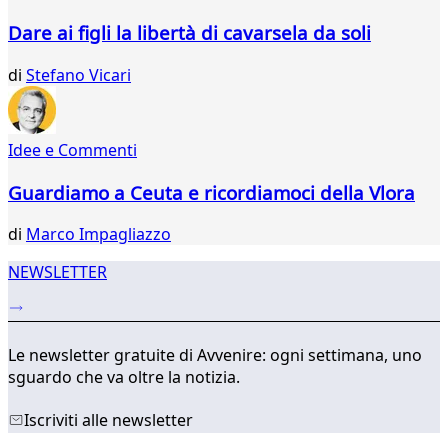
652
Dare ai figli la libertà di cavarsela da soli
653
654
di
Stefano Vicari
655
656
657
Idee e Commenti
658
659
Guardiamo a Ceuta e ricordiamoci della Vlora
660
...
di
Marco Impagliazzo
739
740
NEWSLETTER
Le newsletter gratuite di Avvenire: ogni settimana, uno
sguardo che va oltre la notizia.
Iscriviti alle newsletter