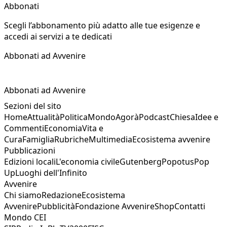
Abbonati
Scegli l’abbonamento più adatto alle tue esigenze e
accedi ai servizi a te dedicati
Abbonati ad Avvenire
Abbonati ad Avvenire
Sezioni del sito
Home
Attualità
Politica
Mondo
Agorà
Podcast
Chiesa
Idee e
Commenti
Economia
Vita e
Cura
Famiglia
Rubriche
Multimedia
Ecosistema avvenire
Pubblicazioni
Edizioni locali
L'economia civile
Gutenberg
Popotus
Pop
Up
Luoghi dell'Infinito
Avvenire
Chi siamo
Redazione
Ecosistema
Avvenire
Pubblicità
Fondazione Avvenire
Shop
Contatti
Mondo CEI