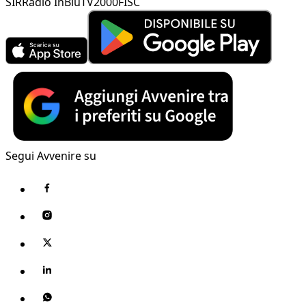
SIR
Radio InBlu
TV2000
FISC
Segui Avvenire su