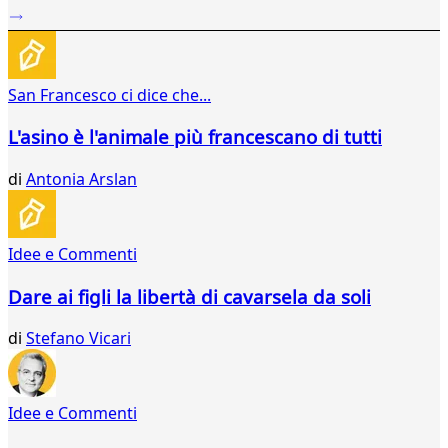
...
627
628
629
San Francesco ci dice che...
630
631
L'asino è l'animale più francescano di tutti
632
633
di
Antonia Arslan
634
635
636
637
Idee e Commenti
638
639
Dare ai figli la libertà di cavarsela da soli
640
641
di
Stefano Vicari
642
643
644
Idee e Commenti
645
646