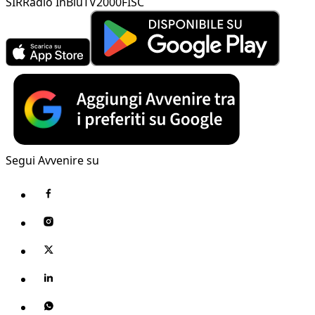
SIR
Radio InBlu
TV2000
FISC
Segui Avvenire su