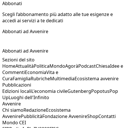
Abbonati
Scegli l’abbonamento più adatto alle tue esigenze e
accedi ai servizi a te dedicati
Abbonati ad Avvenire
Abbonati ad Avvenire
Sezioni del sito
Home
Attualità
Politica
Mondo
Agorà
Podcast
Chiesa
Idee e
Commenti
Economia
Vita e
Cura
Famiglia
Rubriche
Multimedia
Ecosistema avvenire
Pubblicazioni
Edizioni locali
L'economia civile
Gutenberg
Popotus
Pop
Up
Luoghi dell'Infinito
Avvenire
Chi siamo
Redazione
Ecosistema
Avvenire
Pubblicità
Fondazione Avvenire
Shop
Contatti
Mondo CEI