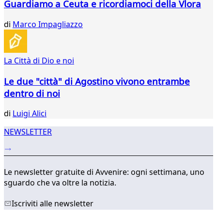
Guardiamo a Ceuta e ricordiamoci della Vlora
647
648
di
Marco Impagliazzo
649
650
651
La Città di Dio e noi
652
653
Le due "città" di Agostino vivono entrambe
654
dentro di noi
655
...
di
Luigi Alici
739
740
NEWSLETTER
Le newsletter gratuite di Avvenire: ogni settimana, uno
sguardo che va oltre la notizia.
Iscriviti alle newsletter