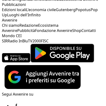
Pubblicazioni
Edizioni locali
L'economia civile
Gutenberg
Popotus
Pop
Up
Luoghi dell'Infinito
Avvenire
Chi siamo
Redazione
Ecosistema
Avvenire
Pubblicità
Fondazione Avvenire
Shop
Contatti
Mondo CEI
SIR
Radio InBlu
TV2000
FISC
Segui Avvenire su