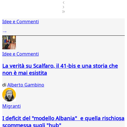
1
Idee e Commenti
2
...
648
649
650
Idee e Commenti
651
652
La verità su Scalfaro, il 41-bis e una storia che
653
non è mai esistita
654
655
di
Alberto Gambino
656
657
658
659
Migranti
660
661
I deficit del "modello Albania" e quella rischiosa
662
scommessa sugli "hub"