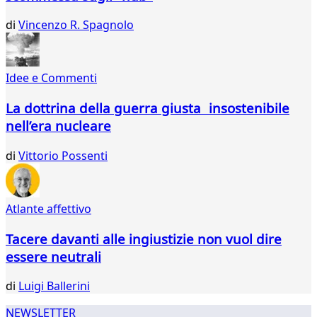
663
664
di
Vincenzo R. Spagnolo
665
666
667
Idee e Commenti
668
669
La dottrina della guerra giusta insostenibile
670
nell’era nucleare
671
672
di
Vittorio Possenti
673
674
675
676
Atlante affettivo
...
Tacere davanti alle ingiustizie non vuol dire
737
738
essere neutrali
di
Luigi Ballerini
NEWSLETTER