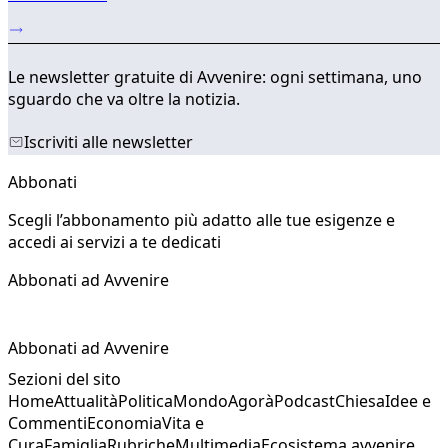
Le newsletter gratuite di Avvenire: ogni settimana, uno
sguardo che va oltre la notizia.
Iscriviti alle newsletter
Abbonati
Scegli l’abbonamento più adatto alle tue esigenze e
accedi ai servizi a te dedicati
Abbonati ad Avvenire
Abbonati ad Avvenire
Sezioni del sito
Home
Attualità
Politica
Mondo
Agorà
Podcast
Chiesa
Idee e
Commenti
Economia
Vita e
Cura
Famiglia
Rubriche
Multimedia
Ecosistema avvenire