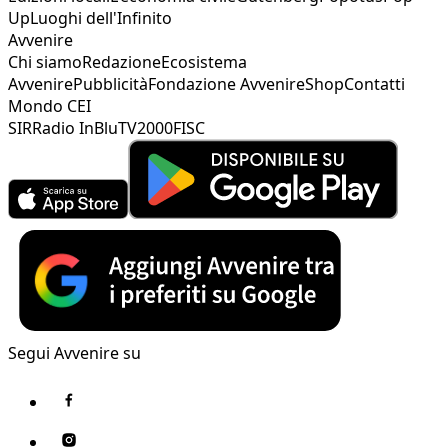
Up
Luoghi dell'Infinito
Avvenire
Chi siamo
Redazione
Ecosistema
Avvenire
Pubblicità
Fondazione Avvenire
Shop
Contatti
Mondo CEI
SIR
Radio InBlu
TV2000
FISC
Segui Avvenire su