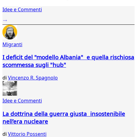
1
Idee e Commenti
2
...
660
661
662
Migranti
663
664
I deficit del "modello Albania" e quella rischiosa
665
scommessa sugli "hub"
666
667
di
Vincenzo R. Spagnolo
668
669
670
671
Idee e Commenti
672
673
La dottrina della guerra giusta insostenibile
674
nell’era nucleare
675
676
di
Vittorio Possenti