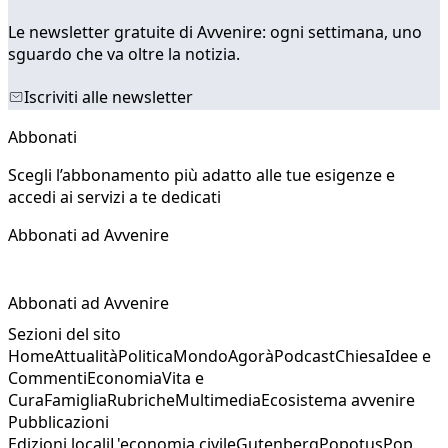
Le newsletter gratuite di Avvenire: ogni settimana, uno
sguardo che va oltre la notizia.
Iscriviti alle newsletter
Abbonati
Scegli l’abbonamento più adatto alle tue esigenze e
accedi ai servizi a te dedicati
Abbonati ad Avvenire
Abbonati ad Avvenire
Sezioni del sito
Home
Attualità
Politica
Mondo
Agorà
Podcast
Chiesa
Idee e
Commenti
Economia
Vita e
Cura
Famiglia
Rubriche
Multimedia
Ecosistema avvenire
Pubblicazioni
Edizioni locali
L'economia civile
Gutenberg
Popotus
Pop