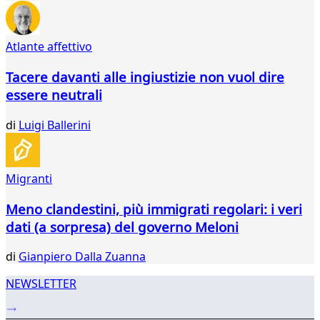
677
678
679
Atlante affettivo
680
681
Tacere davanti alle ingiustizie non vuol dire
682
essere neutrali
683
684
di
Luigi Ballerini
685
686
687
688
Migranti
...
Meno clandestini, più immigrati regolari: i veri
736
737
dati (a sorpresa) del governo Meloni
di
Gianpiero Dalla Zuanna
NEWSLETTER