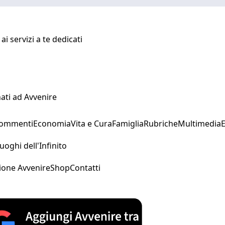
i servizi a te dedicati
ati ad Avvenire
Commenti
Economia
Vita e Cura
Famiglia
Rubriche
Multimedia
uoghi dell'Infinito
ione Avvenire
Shop
Contatti