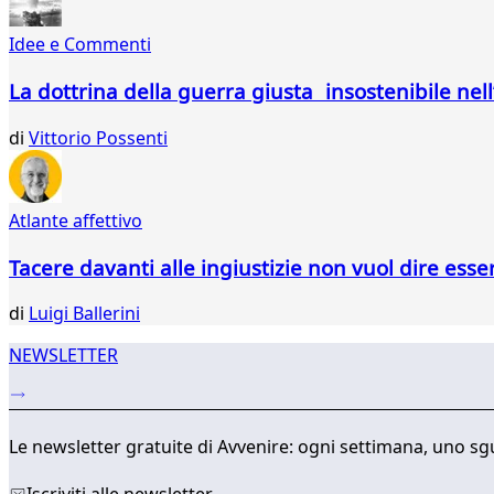
667
668
Idee e Commenti
669
670
La dottrina della guerra giusta insostenibile nel
671
672
di
Vittorio Possenti
673
674
675
Atlante affettivo
676
677
Tacere davanti alle ingiustizie non vuol dire esse
678
679
di
Luigi Ballerini
...
736
NEWSLETTER
737
Le newsletter gratuite di Avvenire: ogni settimana, uno sgu
Iscriviti alle newsletter