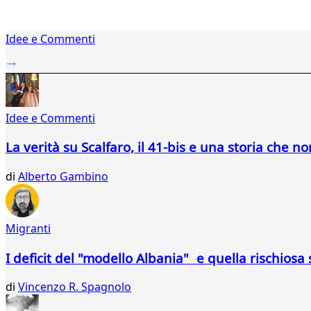
1
Idee e Commenti
2
...
651
652
653
Idee e Commenti
654
655
La verità su Scalfaro, il 41-bis e una storia che no
656
657
di
Alberto Gambino
658
659
660
661
Migranti
662
663
I deficit del "modello Albania" e quella rischios
664
665
di
Vincenzo R. Spagnolo
666