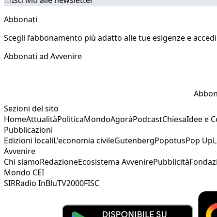
Abbonati
Scegli l’abbonamento più adatto alle tue esigenze e accedi a
Abbonati ad Avvenire
Abbon
Sezioni del sito
Home
Attualità
Politica
Mondo
Agorà
Podcast
Chiesa
Idee e 
Pubblicazioni
Edizioni locali
L'economia civile
Gutenberg
Popotus
Pop Up
L
Avvenire
Chi siamo
Redazione
Ecosistema Avvenire
Pubblicità
Fondaz
Mondo CEI
SIR
Radio InBlu
TV2000
FISC