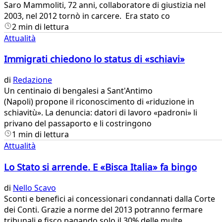
Saro Mammoliti, 72 anni, collaboratore di giustizia nel
2003, nel 2012 tornò in carcere. Era stato co
2 min di lettura
Attualità
Immigrati chiedono lo status di «schiavi»
di
Redazione
Un centinaio di bengalesi a Sant'Antimo
(Napoli) propone il riconoscimento di «riduzione in
schiavitù». La denuncia: datori di lavoro «padroni» li
privano del passaporto e li costringono
1 min di lettura
Attualità
Lo Stato si arrende. E «Bisca Italia» fa bingo
di
Nello Scavo
Sconti e benefici ai concessionari condannati dalla Corte
dei Conti. Grazie a norme del 2013 potranno fermare
tribunali e fisco pagando solo il 30% delle multe.