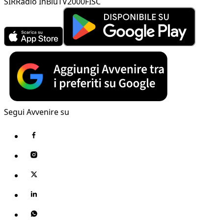
SIR
Radio InBlu
TV2000
FISC
Segui Avvenire su