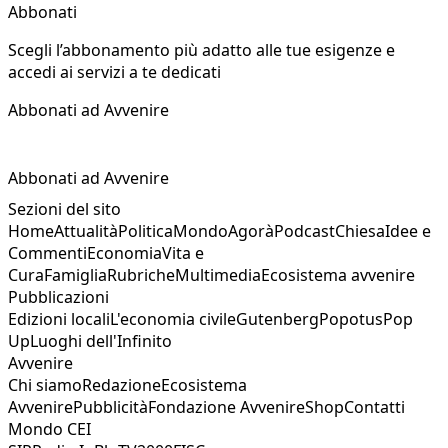
Abbonati
Scegli l’abbonamento più adatto alle tue esigenze e
accedi ai servizi a te dedicati
Abbonati ad Avvenire
Abbonati ad Avvenire
Sezioni del sito
Home
Attualità
Politica
Mondo
Agorà
Podcast
Chiesa
Idee e
Commenti
Economia
Vita e
Cura
Famiglia
Rubriche
Multimedia
Ecosistema avvenire
Pubblicazioni
Edizioni locali
L'economia civile
Gutenberg
Popotus
Pop
Up
Luoghi dell'Infinito
Avvenire
Chi siamo
Redazione
Ecosistema
Avvenire
Pubblicità
Fondazione Avvenire
Shop
Contatti
Mondo CEI