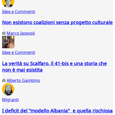
648
649
Idee e Commenti
650
651
Non esistono coalizioni senza progetto culturale
652
653
di
Marco Iasevoli
654
655
656
657
Idee e Commenti
658
659
La verità su Scalfaro, il 41-bis e una storia che
660
non è mai esistita
661
662
di
Alberto Gambino
663
664
665
Migranti
666
667
I deficit del "modello Albania" e quella rischiosa
668