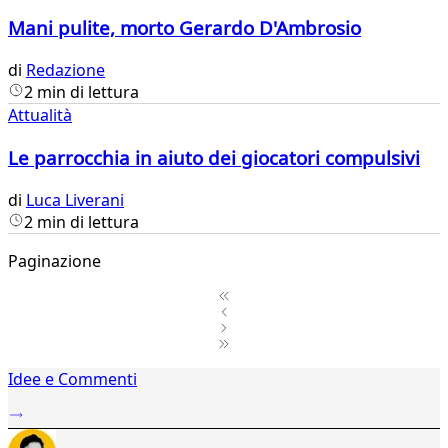
Mani pulite, morto Gerardo D'Ambrosio
di
Redazione
2 min di lettura
Attualità
Le parrocchia in aiuto dei giocatori compulsivi
di
Luca Liverani
2 min di lettura
Paginazione
1
Idee e Commenti
2
...
647