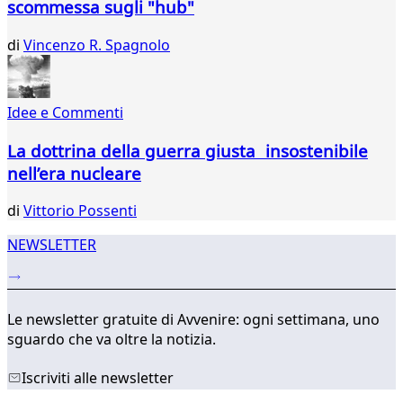
scommessa sugli "hub"
669
670
di
Vincenzo R. Spagnolo
671
672
673
Idee e Commenti
674
675
La dottrina della guerra giusta insostenibile
...
nell’era nucleare
737
738
di
Vittorio Possenti
NEWSLETTER
Le newsletter gratuite di Avvenire: ogni settimana, uno
sguardo che va oltre la notizia.
Iscriviti alle newsletter