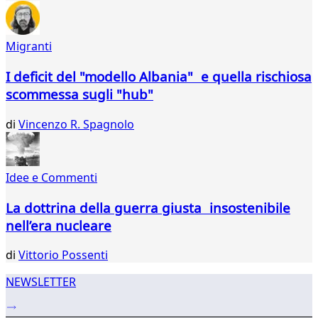
675
676
677
Migranti
678
679
I deficit del "modello Albania" e quella rischiosa
680
scommessa sugli "hub"
681
682
di
Vincenzo R. Spagnolo
683
684
685
686
Idee e Commenti
...
La dottrina della guerra giusta insostenibile
737
738
nell’era nucleare
di
Vittorio Possenti
NEWSLETTER