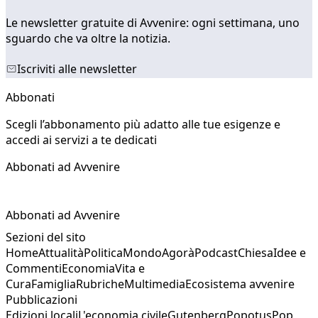
Le newsletter gratuite di Avvenire: ogni settimana, uno
sguardo che va oltre la notizia.
Iscriviti alle newsletter
Abbonati
Scegli l’abbonamento più adatto alle tue esigenze e
accedi ai servizi a te dedicati
Abbonati ad Avvenire
Abbonati ad Avvenire
Sezioni del sito
Home
Attualità
Politica
Mondo
Agorà
Podcast
Chiesa
Idee e
Commenti
Economia
Vita e
Cura
Famiglia
Rubriche
Multimedia
Ecosistema avvenire
Pubblicazioni
Edizioni locali
L'economia civile
Gutenberg
Popotus
Pop