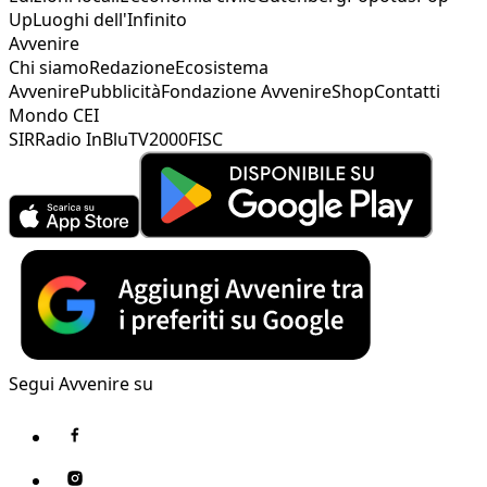
Up
Luoghi dell'Infinito
Avvenire
Chi siamo
Redazione
Ecosistema
Avvenire
Pubblicità
Fondazione Avvenire
Shop
Contatti
Mondo CEI
SIR
Radio InBlu
TV2000
FISC
Segui Avvenire su