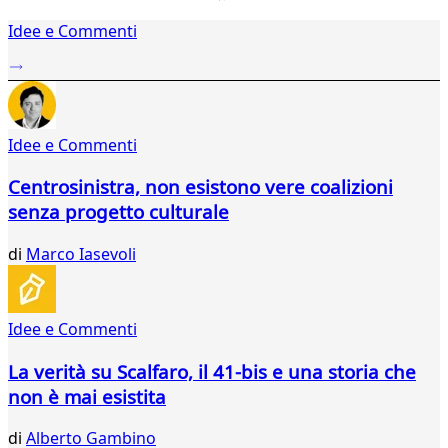
1
Idee e Commenti
2
...
658
659
660
Idee e Commenti
661
662
Centrosinistra, non esistono vere coalizioni
663
senza progetto culturale
664
665
di
Marco Iasevoli
666
667
668
669
Idee e Commenti
670
671
La verità su Scalfaro, il 41-bis e una storia che
672
non è mai esistita
673
674
di
Alberto Gambino