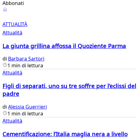
Abbonati
Attualità
ATTUALITÀ
Attualità
La giunta grillina affossa il Quoziente Parma
di
Barbara Sartori
1 min di lettura
Attualità
Figli di separati, uno su tre soffre per l’eclissi del
padre
di
Alessia Guerrieri
1 min di lettura
Attualità
Cementificazione: l’Italia maglia nera a livello