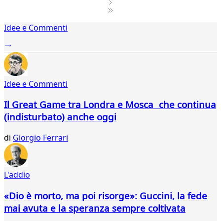
1
Idee e Commenti
2
...
676
677
678
Idee e Commenti
679
680
Il Great Game tra Londra e Mosca che continua
681
(indisturbato) anche oggi
682
683
di
Giorgio Ferrari
684
685
686
687
L'addio
688
689
«Dio è morto, ma poi risorge»: Guccini, la fede
690
mai avuta e la speranza sempre coltivata
691