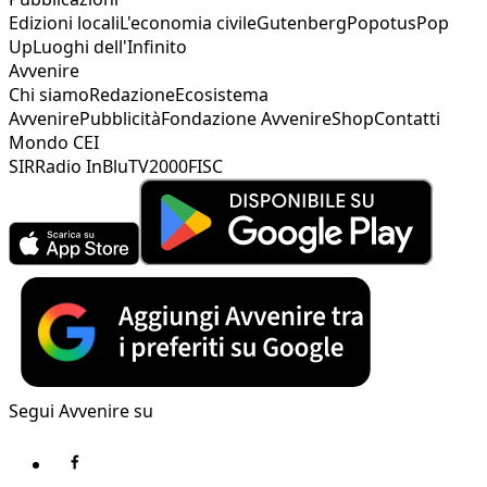
Edizioni locali
L'economia civile
Gutenberg
Popotus
Pop
Up
Luoghi dell'Infinito
Avvenire
Chi siamo
Redazione
Ecosistema
Avvenire
Pubblicità
Fondazione Avvenire
Shop
Contatti
Mondo CEI
SIR
Radio InBlu
TV2000
FISC
Segui Avvenire su