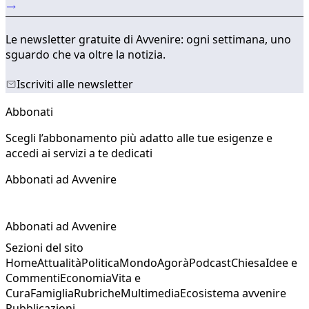
Le newsletter gratuite di Avvenire: ogni settimana, uno
sguardo che va oltre la notizia.
Iscriviti alle newsletter
Abbonati
Scegli l’abbonamento più adatto alle tue esigenze e
accedi ai servizi a te dedicati
Abbonati ad Avvenire
Abbonati ad Avvenire
Sezioni del sito
Home
Attualità
Politica
Mondo
Agorà
Podcast
Chiesa
Idee e
Commenti
Economia
Vita e
Cura
Famiglia
Rubriche
Multimedia
Ecosistema avvenire
Pubblicazioni