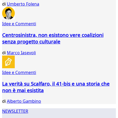
692
di
Umberto Folena
693
694
695
Idee e Commenti
696
697
Centrosinistra, non esistono vere coalizioni
698
senza progetto culturale
699
700
di
Marco Iasevoli
701
702
703
704
Idee e Commenti
...
La verità su Scalfaro, il 41-bis e una storia che
737
738
non è mai esistita
di
Alberto Gambino
NEWSLETTER