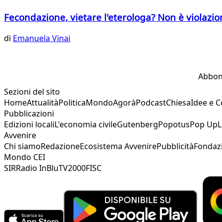
Fecondazione, vietare l'eterologa? Non è violazion
di
Emanuela Vinai
Abbon
Sezioni del sito
Home
Attualità
Politica
Mondo
Agorà
Podcast
Chiesa
Idee e 
Pubblicazioni
Edizioni locali
L'economia civile
Gutenberg
Popotus
Pop Up
L
Avvenire
Chi siamo
Redazione
Ecosistema Avvenire
Pubblicità
Fondaz
Mondo CEI
SIR
Radio InBlu
TV2000
FISC