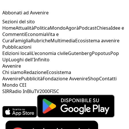
Abbonati ad Avvenire
Sezioni del sito
Home
Attualità
Politica
Mondo
Agorà
Podcast
Chiesa
Idee e
Commenti
Economia
Vita e
Cura
Famiglia
Rubriche
Multimedia
Ecosistema avvenire
Pubblicazioni
Edizioni locali
L'economia civile
Gutenberg
Popotus
Pop
Up
Luoghi dell'Infinito
Avvenire
Chi siamo
Redazione
Ecosistema
Avvenire
Pubblicità
Fondazione Avvenire
Shop
Contatti
Mondo CEI
SIR
Radio InBlu
TV2000
FISC