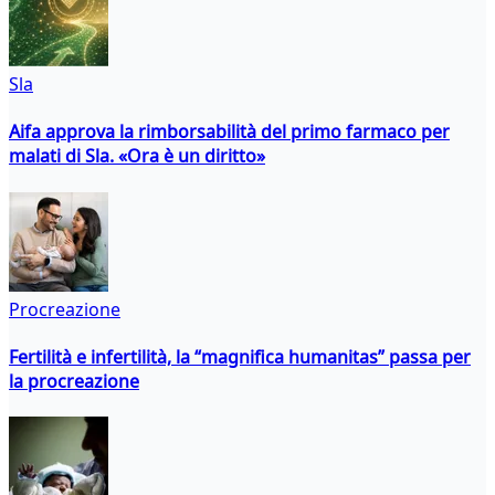
Sla
Aifa approva la rimborsabilità del primo farmaco per
malati di Sla. «Ora è un diritto»
Procreazione
Fertilità e infertilità, la “magnifica humanitas” passa per
la procreazione