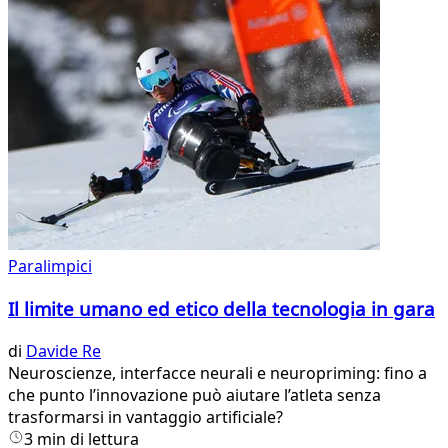
Paralimpici
Il limite umano ed etico della tecnologia in gara
di
Davide Re
Neuroscienze, interfacce neurali e neuropriming: fino a
che punto l’innovazione può aiutare l’atleta senza
trasformarsi in vantaggio artificiale?
3 min di lettura