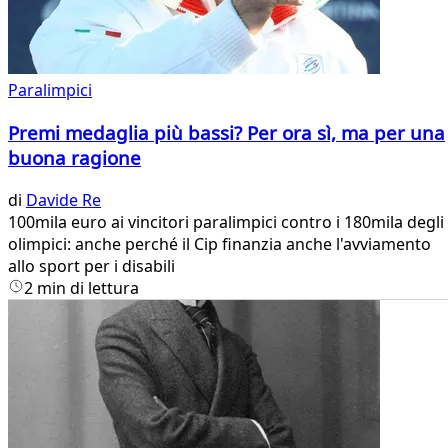
Paralimpici
Premi medaglia più bassi? Per ora sì, ma per una
buona ragione
di
Davide Re
100mila euro ai vincitori paralimpici contro i 180mila degli
olimpici: anche perché il Cip finanzia anche l'avviamento
allo sport per i disabili
2 min di lettura