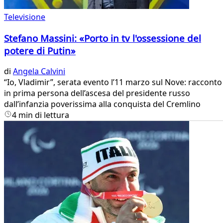
Televisione
Stefano Massini: «Porto in tv l'ossessione del
potere di Putin»
di
Angela Calvini
“Io, Vladimir”, serata evento l’11 marzo sul Nove: racconto
in prima persona dell’ascesa del presidente russo
dall’infanzia poverissima alla conquista del Cremlino
4 min di lettura