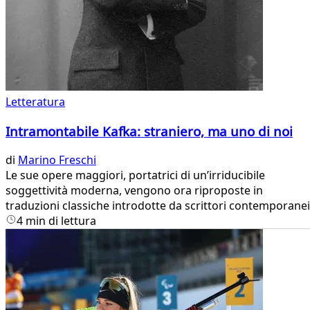
Letteratura
Intramontabile Kafka: straniero, ma uno di noi
di
Marino Freschi
Le sue opere maggiori, portatrici di un’irriducibile
soggettività moderna, vengono ora riproposte in
traduzioni classiche introdotte da scrittori contemporanei
4 min di lettura