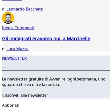
56
di
Leonardo Becchetti
57
58
59
60
Idee e Commenti
...
Gli immigrati eravamo noi, a Marcinelle
342
343
di
Luca Mazza
NEWSLETTER
Le newsletter gratuite di Avvenire: ogni settimana, uno
sguardo che va oltre la notizia.
Iscriviti alle newsletter
Abbonati