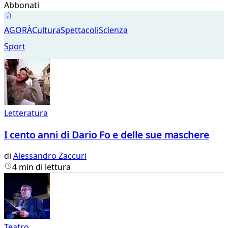
Abbonati
Agorà
AGORÀ
Cultura
Spettacoli
Scienza
Sport
Letteratura
I cento anni di Dario Fo e delle sue maschere
di
Alessandro Zaccuri
4 min di lettura
Teatro