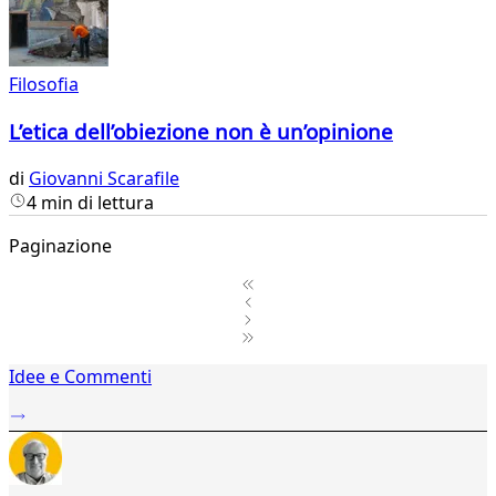
Filosofia
L’etica dell’obiezione non è un’opinione
di
Giovanni Scarafile
4 min di lettura
Paginazione
1
Idee e Commenti
2
...
32
33
34