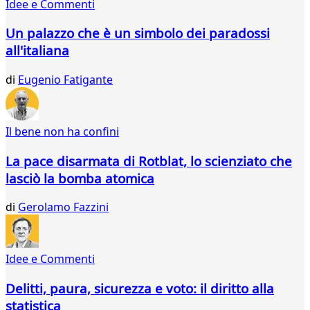
Idee e Commenti
35
36
Un palazzo che è un simbolo dei paradossi
37
all'italiana
38
39
di
Eugenio Fatigante
40
41
42
43
Il bene non ha confini
44
45
La pace disarmata di Rotblat, lo scienziato che
46
lasciò la bomba atomica
47
48
di
Gerolamo Fazzini
49
50
51
Idee e Commenti
52
53
Delitti, paura, sicurezza e voto: il diritto alla
54
statistica
55