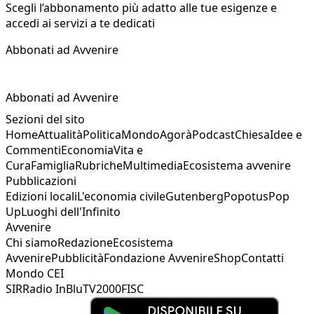
Scegli l’abbonamento più adatto alle tue esigenze e
accedi ai servizi a te dedicati
Abbonati ad Avvenire
Abbonati ad Avvenire
Sezioni del sito
Home
Attualità
Politica
Mondo
Agorà
Podcast
Chiesa
Idee e
Commenti
Economia
Vita e
Cura
Famiglia
Rubriche
Multimedia
Ecosistema avvenire
Pubblicazioni
Edizioni locali
L'economia civile
Gutenberg
Popotus
Pop
Up
Luoghi dell'Infinito
Avvenire
Chi siamo
Redazione
Ecosistema
Avvenire
Pubblicità
Fondazione Avvenire
Shop
Contatti
Mondo CEI
SIR
Radio InBlu
TV2000
FISC