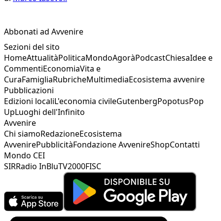
Abbonati ad Avvenire
Sezioni del sito
Home
Attualità
Politica
Mondo
Agorà
Podcast
Chiesa
Idee e
Commenti
Economia
Vita e
Cura
Famiglia
Rubriche
Multimedia
Ecosistema avvenire
Pubblicazioni
Edizioni locali
L'economia civile
Gutenberg
Popotus
Pop
Up
Luoghi dell'Infinito
Avvenire
Chi siamo
Redazione
Ecosistema
Avvenire
Pubblicità
Fondazione Avvenire
Shop
Contatti
Mondo CEI
SIR
Radio InBlu
TV2000
FISC