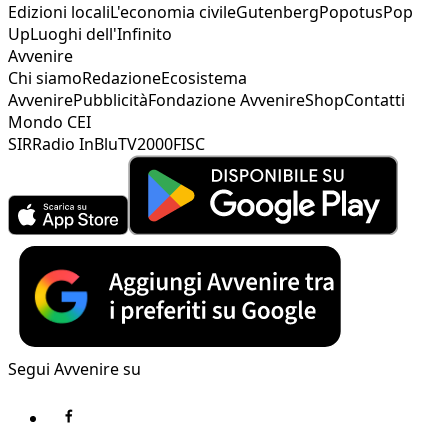
Edizioni locali
L'economia civile
Gutenberg
Popotus
Pop
Up
Luoghi dell'Infinito
Avvenire
Chi siamo
Redazione
Ecosistema
Avvenire
Pubblicità
Fondazione Avvenire
Shop
Contatti
Mondo CEI
SIR
Radio InBlu
TV2000
FISC
Segui Avvenire su