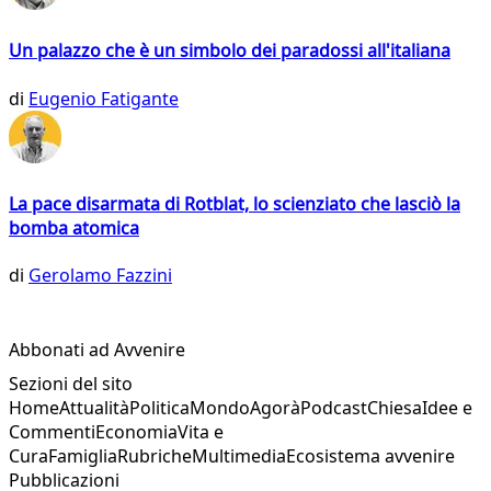
Un palazzo che è un simbolo dei paradossi all'italiana
di
Eugenio Fatigante
La pace disarmata di Rotblat, lo scienziato che lasciò la
bomba atomica
di
Gerolamo Fazzini
Abbonati ad Avvenire
Sezioni del sito
Home
Attualità
Politica
Mondo
Agorà
Podcast
Chiesa
Idee e
Commenti
Economia
Vita e
Cura
Famiglia
Rubriche
Multimedia
Ecosistema avvenire
Pubblicazioni