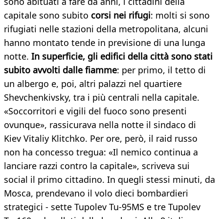
sono abituati a fare da anni, i cittadini della
capitale sono subito
corsi nei rifugi
: molti si sono
rifugiati nelle stazioni della metropolitana, alcuni
hanno montato tende in previsione di una lunga
notte.
In superficie, gli edifici della città sono stati
subito avvolti dalle fiamme
: per primo, il tetto di
un albergo e, poi, altri palazzi nel quartiere
Shevchenkivsky, tra i più centrali nella capitale.
«Soccorritori e vigili del fuoco sono presenti
ovunque», rassicurava nella notte il sindaco di
Kiev Vitaliy Klitchko. Per ore, però, il raid russo
non ha concesso tregua: «Il nemico continua a
lanciare razzi contro la capitale», scriveva sui
social il primo cittadino. In quegli stessi minuti, da
Mosca, prendevano il volo dieci bombardieri
strategici - sette Tupolev Tu-95MS e tre Tupolev