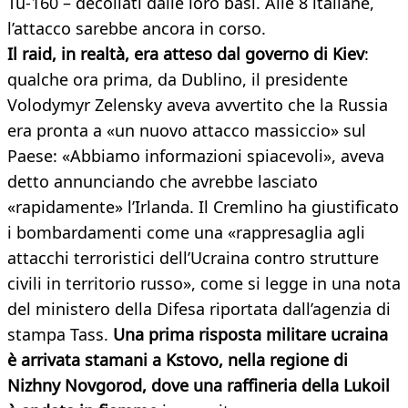
Tu-160 – decollati dalle loro basi. Alle 8 italiane,
l’attacco sarebbe ancora in corso.
Il raid, in realtà, era atteso dal governo di Kiev
:
qualche ora prima, da Dublino, il presidente
Volodymyr Zelensky aveva avvertito che la Russia
era pronta a «un nuovo attacco massiccio» sul
Paese: «Abbiamo informazioni spiacevoli», aveva
detto annunciando che avrebbe lasciato
«rapidamente» l’Irlanda. Il Cremlino ha giustificato
i bombardamenti come una «rappresaglia agli
attacchi terroristici dell’Ucraina contro strutture
civili in territorio russo», come si legge in una nota
del ministero della Difesa riportata dall’agenzia di
stampa Tass.
Una prima risposta militare ucraina
è arrivata stamani a Kstovo, nella regione di
Nizhny Novgorod, dove una raffineria della Lukoil