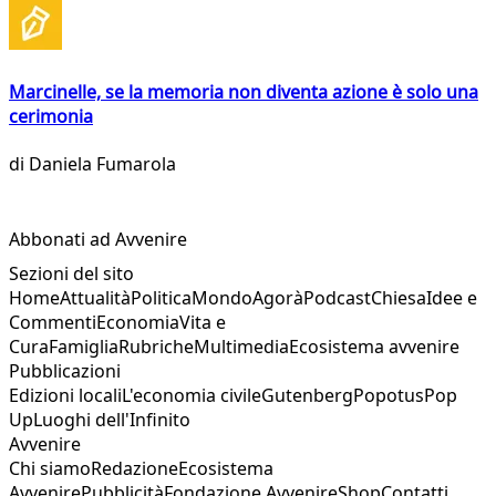
Marcinelle, se la memoria non diventa azione è solo una
cerimonia
di
Daniela Fumarola
Abbonati ad Avvenire
Sezioni del sito
Home
Attualità
Politica
Mondo
Agorà
Podcast
Chiesa
Idee e
Commenti
Economia
Vita e
Cura
Famiglia
Rubriche
Multimedia
Ecosistema avvenire
Pubblicazioni
Edizioni locali
L'economia civile
Gutenberg
Popotus
Pop
Up
Luoghi dell'Infinito
Avvenire
Chi siamo
Redazione
Ecosistema
Avvenire
Pubblicità
Fondazione Avvenire
Shop
Contatti