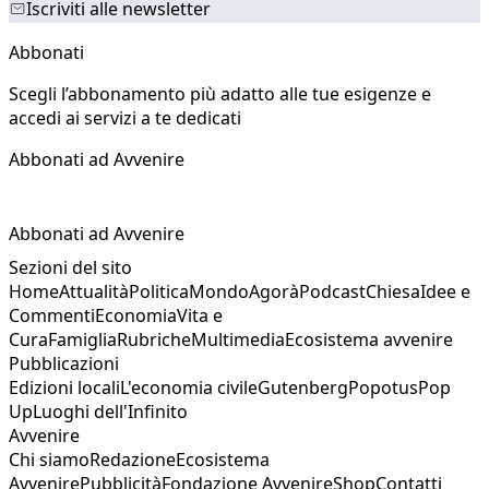
Iscriviti alle newsletter
Abbonati
Scegli l’abbonamento più adatto alle tue esigenze e
accedi ai servizi a te dedicati
Abbonati ad Avvenire
Abbonati ad Avvenire
Sezioni del sito
Home
Attualità
Politica
Mondo
Agorà
Podcast
Chiesa
Idee e
Commenti
Economia
Vita e
Cura
Famiglia
Rubriche
Multimedia
Ecosistema avvenire
Pubblicazioni
Edizioni locali
L'economia civile
Gutenberg
Popotus
Pop
Up
Luoghi dell'Infinito
Avvenire
Chi siamo
Redazione
Ecosistema
Avvenire
Pubblicità
Fondazione Avvenire
Shop
Contatti