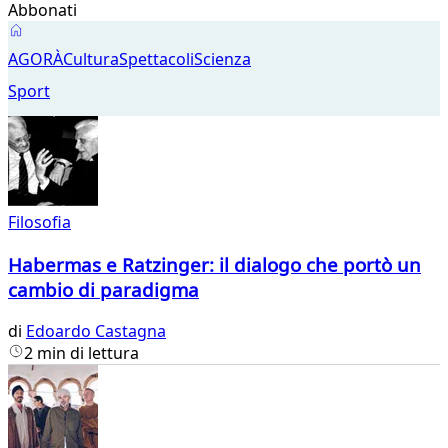
Abbonati
Agorà
AGORÀ
Cultura
Spettacoli
Scienza
Sport
Filosofia
Habermas e Ratzinger: il dialogo che portò un
cambio di paradigma
di
Edoardo Castagna
2 min di lettura