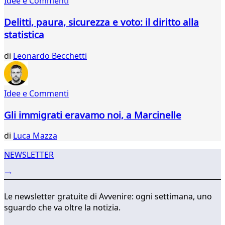
Idee e Commenti
54
55
Delitti, paura, sicurezza e voto: il diritto alla
56
statistica
57
58
di
Leonardo Becchetti
59
60
61
62
Idee e Commenti
...
Gli immigrati eravamo noi, a Marcinelle
342
343
di
Luca Mazza
NEWSLETTER
Le newsletter gratuite di Avvenire: ogni settimana, uno
sguardo che va oltre la notizia.