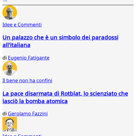
34
35
36
Idee e Commenti
37
38
Un palazzo che è un simbolo dei paradossi
39
all'italiana
40
41
di
Eugenio Fatigante
42
43
44
45
Il bene non ha confini
46
47
La pace disarmata di Rotblat, lo scienziato che
48
lasciò la bomba atomica
49
50
di
Gerolamo Fazzini
51
52
53