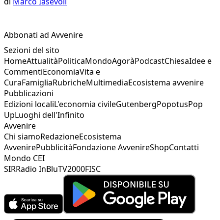
di
Marco Iasevoli
Abbonati ad Avvenire
Sezioni del sito
Home
Attualità
Politica
Mondo
Agorà
Podcast
Chiesa
Idee e
Commenti
Economia
Vita e
Cura
Famiglia
Rubriche
Multimedia
Ecosistema avvenire
Pubblicazioni
Edizioni locali
L'economia civile
Gutenberg
Popotus
Pop
Up
Luoghi dell'Infinito
Avvenire
Chi siamo
Redazione
Ecosistema
Avvenire
Pubblicità
Fondazione Avvenire
Shop
Contatti
Mondo CEI
SIR
Radio InBlu
TV2000
FISC