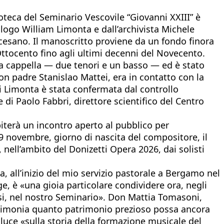
teca del Seminario Vescovile “Giovanni XXIII” è
ologo William Limonta e dall’archivista Michele
iocesano. Il manoscritto proviene da un fondo finora
Ottocento fino agli ultimi decenni del Novecento.
 a cappella — due tenori e un basso — ed è stato
con padre Stanislao Mattei, era in contatto con la
 di Limonta è stata confermata dal controllo
e di Paolo Fabbri, direttore scientifico del Centro
piterà un incontro aperto al pubblico per
 29 novembre, giorno di nascita del compositore, il
 nell’ambito del Donizetti Opera 2026, dai solisti
, all’inizio del mio servizio pastorale a Bergamo nel
ge, è «una gioia particolare condividere ora, negli
si, nel nostro Seminario». Don Mattia Tomasoni,
testimonia quanto patrimonio prezioso possa ancora
 luce «sulla storia della formazione musicale del