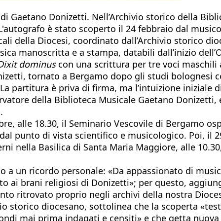
Gaetano Donizetti. Nell’Archivio storico della Biblio
L'autografo è stato scoperto il 24 febbraio dal music
ali della Diocesi, coordinato dall’Archivio storico d
ca manoscritta e a stampa, databili dall’inizio dell’
Dixit dominus
con una scrittura per tre voci maschili
Donizetti, tornato a Bergamo dopo gli studi bolognesi 
 partitura è priva di firma, ma l’intuizione iniziale
servatore della Biblioteca Musicale Gaetano Donizetti, 
.
obre, alle 18.30, il Seminario Vescovile di Bergamo os
dal punto di vista scientifico e musicologico. Poi, il
i nella Basilica di Santa Maria Maggiore, alle 10.30,
o a un ricordo personale: «Da appassionato di musica
o ai brani religiosi di Donizetti»; per questo, aggiun
o ritrovato proprio negli archivi della nostra Dioce
hivio storico diocesano, sottolinea che la scoperta «
 fondi mai prima indagati e censiti» e che getta nuova