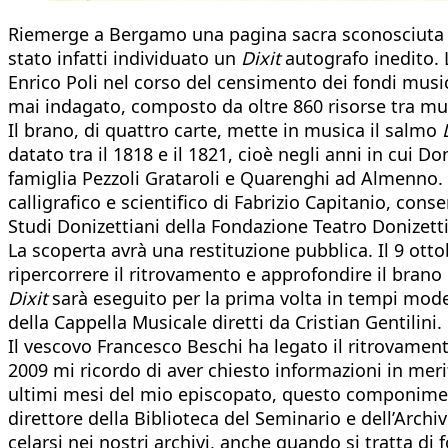
Riemerge a Bergamo una pagina sacra sconosciuta di 
stato infatti individuato un
Dixit
autografo inedito. 
Enrico Poli nel corso del censimento dei fondi music
mai indagato, composto da oltre 860 risorse tra musi
Il brano, di quattro carte, mette in musica il salmo
datato tra il 1818 e il 1821, cioè negli anni in cui 
famiglia Pezzoli Grataroli e Quarenghi ad Almenno. La
calligrafico e scientifico di Fabrizio Capitanio, con
Studi Donizettiani della Fondazione Teatro Donizetti
La scoperta avrà una restituzione pubblica. Il 9 ott
ripercorrere il ritrovamento e approfondire il brano 
Dixit
sarà eseguito per la prima volta in tempi modern
della Cappella Musicale diretti da Cristian Gentilini.
Il vescovo Francesco Beschi ha legato il ritrovament
2009 mi ricordo di aver chiesto informazioni in merit
ultimi mesi del mio episcopato, questo componiment
direttore della Biblioteca del Seminario e dell’Arc
celarsi nei nostri archivi, anche quando si tratta di