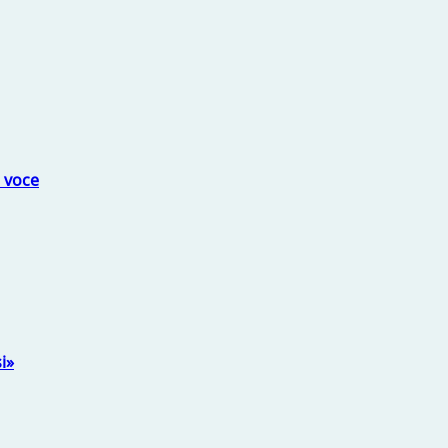
a voce
i»