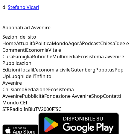
di
Stefano Vicari
Abbonati ad Avvenire
Sezioni del sito
Home
Attualità
Politica
Mondo
Agorà
Podcast
Chiesa
Idee e
Commenti
Economia
Vita e
Cura
Famiglia
Rubriche
Multimedia
Ecosistema avvenire
Pubblicazioni
Edizioni locali
L'economia civile
Gutenberg
Popotus
Pop
Up
Luoghi dell'Infinito
Avvenire
Chi siamo
Redazione
Ecosistema
Avvenire
Pubblicità
Fondazione Avvenire
Shop
Contatti
Mondo CEI
SIR
Radio InBlu
TV2000
FISC