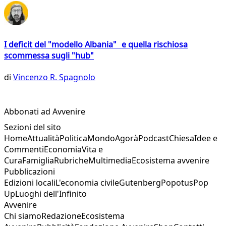
I deficit del "modello Albania" e quella rischiosa
scommessa sugli "hub"
di
Vincenzo R. Spagnolo
Abbonati ad Avvenire
Sezioni del sito
Home
Attualità
Politica
Mondo
Agorà
Podcast
Chiesa
Idee e
Commenti
Economia
Vita e
Cura
Famiglia
Rubriche
Multimedia
Ecosistema avvenire
Pubblicazioni
Edizioni locali
L'economia civile
Gutenberg
Popotus
Pop
Up
Luoghi dell'Infinito
Avvenire
Chi siamo
Redazione
Ecosistema