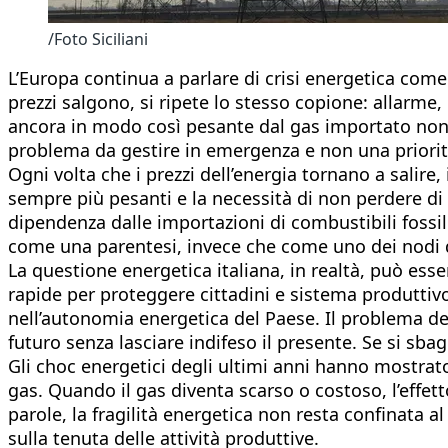
/Foto Siciliani
L’Europa continua a parlare di crisi energetica come 
prezzi salgono, si ripete lo stesso copione: allarme
ancora in modo così pesante dal gas importato non p
problema da gestire in emergenza e non una priorità 
Ogni volta che i prezzi dell’energia tornano a salire, 
sempre più pesanti e la necessità di non perdere di vi
dipendenza dalle importazioni di combustibili fossil
come una parentesi, invece che come uno dei nodi d
La questione energetica italiana, in realtà, può es
rapide per proteggere cittadini e sistema produttivo,
nell’autonomia energetica del Paese. Il problema del
futuro senza lasciare indifeso il presente. Se si sbag
Gli choc energetici degli ultimi anni hanno mostrat
gas. Quando il gas diventa scarso o costoso, l’effetto 
parole, la fragilità energetica non resta confinata al
sulla tenuta delle attività produttive.