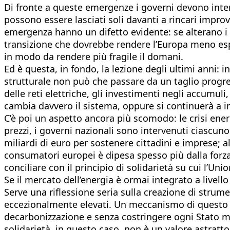
Di fronte a queste emergenze i governi devono interv
possono essere lasciati soli davanti a rincari impro
emergenza hanno un difetto evidente: se alterano i 
transizione che dovrebbe rendere l’Europa meno espos
in modo da rendere più fragile il domani.
Ed è questa, in fondo, la lezione degli ultimi anni: i
strutturale non può che passare da un taglio progres
delle reti elettriche, gli investimenti negli accumuli,
cambia davvero il sistema, oppure si continuerà a ins
C’è poi un aspetto ancora più scomodo: le crisi ener
prezzi, i governi nazionali sono intervenuti ciascun
miliardi di euro per sostenere cittadini e imprese; alt
consumatori europei è dipesa spesso più dalla forza fi
conciliare con il principio di solidarietà su cui l’Un
Se il mercato dell’energia è ormai integrato a live
Serve una riflessione seria sulla creazione di strum
eccezionalmente elevati. Un meccanismo di questo t
decarbonizzazione e senza costringere ogni Stato mem
solidarietà, in questo caso, non è un valore astratto