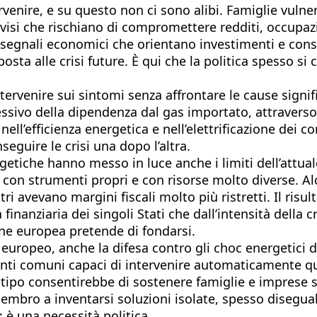
enire, e su questo non ci sono alibi. Famiglie vulner
vvisi che rischiano di compromettere redditi, occupaz
segnali economici che orientano investimenti e consu
ta alle crisi future. È qui che la politica spesso si 
ntervenire sui sintomi senza affrontare le cause signif
sivo della dipendenza dal gas importato, attraverso l
 nell’efficienza energetica e nell’elettrificazione dei 
eguire le crisi una dopo l’altra.
getiche hanno messo in luce anche i limiti dell’attua
o con strumenti propri e con risorse molto diverse. A
ri avevano margini fiscali molto più ristretti. Il risul
nanziaria dei singoli Stati che dall’intensità della cr
ione europea pretende di fondarsi.
llo europeo, anche la difesa contro gli choc energeti
enti comuni capaci di intervenire automaticamente quan
ipo consentirebbe di sostenere famiglie e imprese s
bro a inventarsi soluzioni isolate, spesso diseguali 
: è una necessità politica.