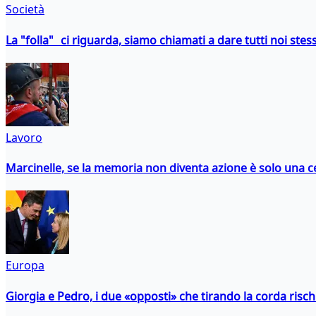
Società
La "folla" ci riguarda, siamo chiamati a dare tutti noi stess
Lavoro
Marcinelle, se la memoria non diventa azione è solo una 
Europa
Giorgia e Pedro, i due «opposti» che tirando la corda risc