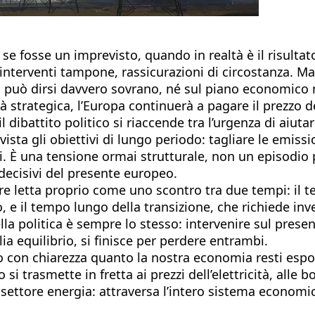
se fosse un imprevisto, quando in realtà è il risultato
, interventi tampone, rassicurazioni di circostanza. M
uò dirsi davvero sovrano, né sul piano economico né 
strategica, l’Europa continuerà a pagare il prezzo de
il dibattito politico si riaccende tra l’urgenza di aiut
sta gli obiettivi di lungo periodo: tagliare le emissio
i. È una tensione ormai strutturale, non un episodio 
ecisivi del presente europeo.
sere letta proprio come uno scontro tra due tempi: il
 e il tempo lungo della transizione, che richiede inves
la politica è sempre lo stesso: intervenire sul prese
lia equilibrio, si finisce per perdere entrambi.
o con chiarezza quanto la nostra economia resti espos
si trasmette in fretta ai prezzi dell’elettricità, alle b
 settore energia: attraversa l’intero sistema economico 