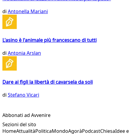
di
Antonella Mariani
L'asino è l'animale più francescano di tutti
di
Antonia Arslan
Dare ai figli la libertà di cavarsela da soli
di
Stefano Vicari
Abbonati ad Avvenire
Sezioni del sito
Home
Attualità
Politica
Mondo
Agorà
Podcast
Chiesa
Idee e