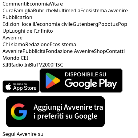
Commenti
Economia
Vita e
Cura
Famiglia
Rubriche
Multimedia
Ecosistema avvenire
Pubblicazioni
Edizioni locali
L'economia civile
Gutenberg
Popotus
Pop
Up
Luoghi dell'Infinito
Avvenire
Chi siamo
Redazione
Ecosistema
Avvenire
Pubblicità
Fondazione Avvenire
Shop
Contatti
Mondo CEI
SIR
Radio InBlu
TV2000
FISC
Segui Avvenire su